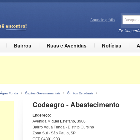
Anuncie grátis
Ex. 'Itaquerã
Bairros
Ruas e Avenidas
Notícias
A
›
›
›
o Água Funda
Órgãos Governamentais
Órgãos Estaduais
Codeagro - Abastecimento
Endereço:
Avenida Miguel Estefano, 3900
Bairro Água Funda - Distrito Cursino
Zona Sul - São Paulo, SP
CEP 04301-903