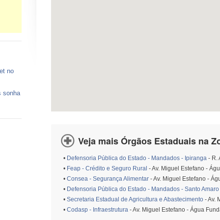
et no
s sonha
 vagas
ços de
Veja mais Órgãos Estaduais na Z
•
Defensoria Pública do Estado - Mandados - Ipiranga
- R.
o está
•
Feap - Crédito e Seguro Rural
- Av. Miguel Estefano - Ág
•
Consea - Segurança Alimentar
- Av. Miguel Estefano - Á
•
Defensoria Pública do Estado - Mandados - Santo Amaro
•
Secretaria Estadual de Agricultura e Abastecimento
- Av.
•
Codasp - Infraestrutura
- Av. Miguel Estefano - Água Fun