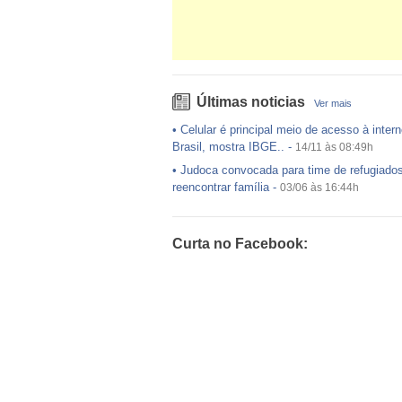
Últimas noticias
Ver mais
•
Celular é principal meio de acesso à intern
Brasil, mostra IBGE..
-
14/11 às 08:49h
•
Judoca convocada para time de refugiado
reencontrar família
-
03/06 às 16:44h
•
USP preenche pouco mais da metade das
ofertadas no Sisu
-
03/06 às 16:43h
Curta no Facebook:
•
Exército egípcio diz que encontrou destro
avião da EgyptAir..
-
20/05 às 08:15h
•
Um em cada dois adultos com diabetes nã
diagnosticado, alerta ..
-
14/11 às 08:52h