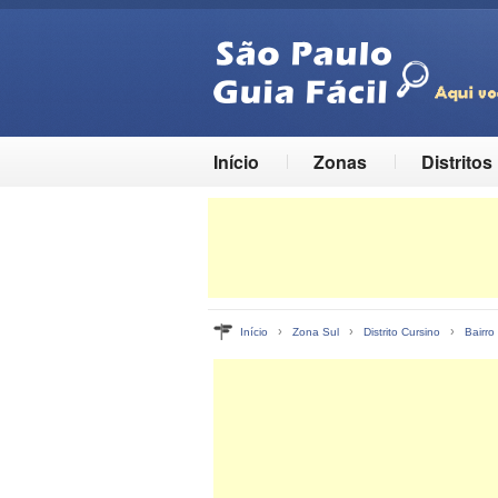
Início
Zonas
Distritos
›
›
›
Início
Zona Sul
Distrito Cursino
Bairr