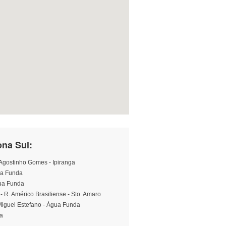
ona Sul:
 Agostinho Gomes - Ipiranga
ua Funda
gua Funda
- R. Américo Brasiliense - Sto. Amaro
 Miguel Estefano - Água Funda
da