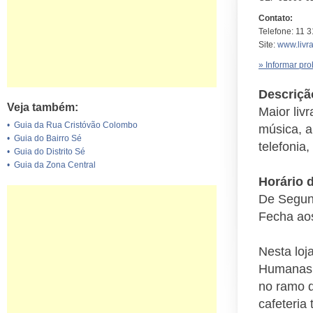
Contato:
Telefone: 11 
Site:
www.livra
» Informar pr
Descriçã
Veja também:
Maior livr
•
Guia da Rua Cristóvão Colombo
música, ar
•
Guia do Bairro Sé
telefonia
•
Guia do Distrito Sé
•
Guia da Zona Central
Horário 
De Segun
Fecha aos
Nesta loj
Humanas. 
no ramo d
cafeteria