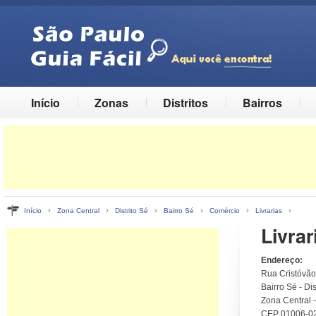
Início
Zonas
Distritos
Bairros
›
›
›
›
›
›
Início
Zona Central
Distrito Sé
Bairro Sé
Comércio
Livrarias
Livrar
Endereço:
Rua Cristóvão
Bairro Sé - Dis
Zona Central 
CEP 01006-0