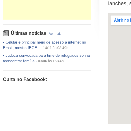
lanches, 
Últimas noticias
Ver mais
•
Celular é principal meio de acesso à internet no
Brasil, mostra IBGE..
-
14/11 às 08:49h
•
Judoca convocada para time de refugiados sonha
reencontrar família
-
03/06 às 16:44h
•
USP preenche pouco mais da metade das vagas
ofertadas no Sisu
-
03/06 às 16:43h
Curta no Facebook:
•
Exército egípcio diz que encontrou destroços de
avião da EgyptAir..
-
20/05 às 08:15h
•
Um em cada dois adultos com diabetes não está
diagnosticado, alerta ..
-
14/11 às 08:52h