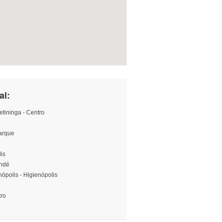
al:
etininga - Centro
uarque
lis
indé
nópolis - Higienópolis
tro