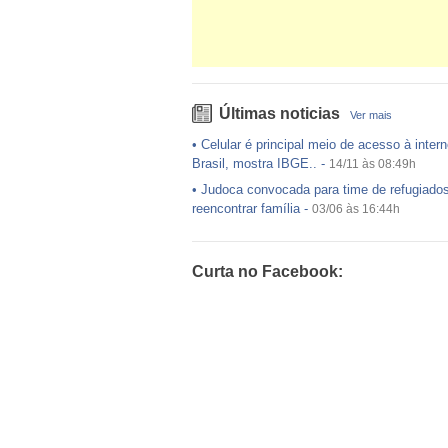
Últimas noticias
Ver mais
•
Celular é principal meio de acesso à intern
Brasil, mostra IBGE..
-
14/11 às 08:49h
•
Judoca convocada para time de refugiado
reencontrar família
-
03/06 às 16:44h
•
USP preenche pouco mais da metade das
ofertadas no Sisu
-
03/06 às 16:43h
Curta no Facebook:
•
Exército egípcio diz que encontrou destro
avião da EgyptAir..
-
20/05 às 08:15h
•
Um em cada dois adultos com diabetes nã
diagnosticado, alerta ..
-
14/11 às 08:52h