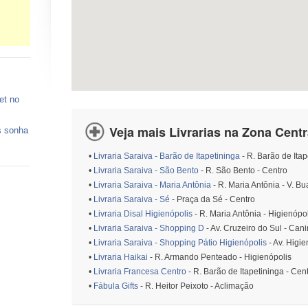
et no
Veja mais Livrarias na Zona Centr
s sonha
•
Livraria Saraiva - Barão de Itapetininga
- R. Barão de Itap
 vagas
•
Livraria Saraiva - São Bento
- R. São Bento - Centro
•
Livraria Saraiva - Maria Antônia
- R. Maria Antônia - V. B
ços de
•
Livraria Saraiva - Sé
- Praça da Sé - Centro
•
Livraria Disal Higienópolis
- R. Maria Antônia - Higienópo
o está
•
Livraria Saraiva - Shopping D
- Av. Cruzeiro do Sul - Can
•
Livraria Saraiva - Shopping Pátio Higienópolis
- Av. Higie
•
Livraria Haikai
- R. Armando Penteado - Higienópolis
•
Livraria Francesa Centro
- R. Barão de Itapetininga - Cen
•
Fábula Gifts
- R. Heitor Peixoto - Aclimação