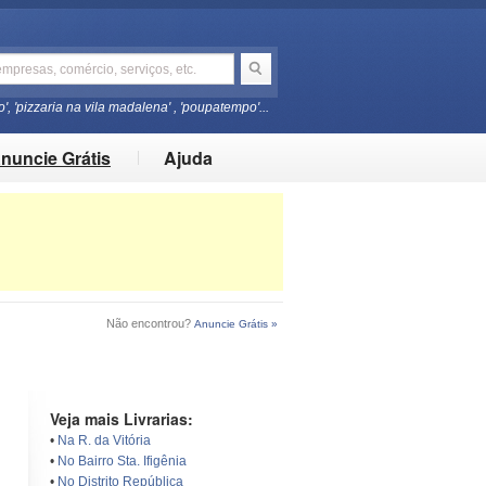
o', 'pizzaria na vila madalena' , 'poupatempo'...
nuncie Grátis
Ajuda
Não encontrou?
Anuncie Grátis »
Veja mais Livrarias:
•
Na R. da Vitória
•
No Bairro Sta. Ifigênia
•
No Distrito República