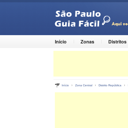
Início
Zonas
Distritos
›
›
›
Início
Zona Central
Distrito República