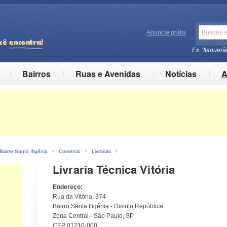
Anuncie grátis
Ex. 'Itaquerã
Bairros
Ruas e Avenidas
Notícias
A
›
›
›
Bairro Santa Ifigênia
Comércio
Livrarias
Livraria Técnica Vitória
Endereço:
Rua da Vitória, 374
Bairro Santa Ifigênia - Distrito República
Zona Central - São Paulo, SP
CEP 01210-000