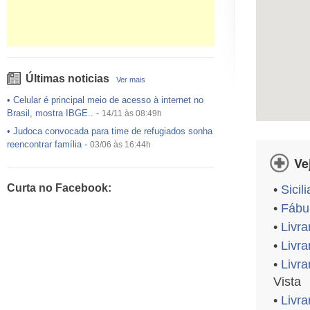
Últimas noticias
Ver mais
•
Celular é principal meio de acesso à internet no
Brasil, mostra IBGE..
-
14/11 às 08:49h
•
Judoca convocada para time de refugiados sonha
reencontrar família
-
03/06 às 16:44h
Ve
•
USP preenche pouco mais da metade das vagas
ofertadas no Sisu
-
03/06 às 16:43h
Curta no Facebook:
•
Sicil
•
Exército egípcio diz que encontrou destroços de
avião da EgyptAir..
-
•
Fábul
20/05 às 08:15h
•
Um em cada dois adultos com diabetes não está
•
Livra
diagnosticado, alerta ..
-
14/11 às 08:52h
•
Livra
•
Livra
Vista
•
Livra