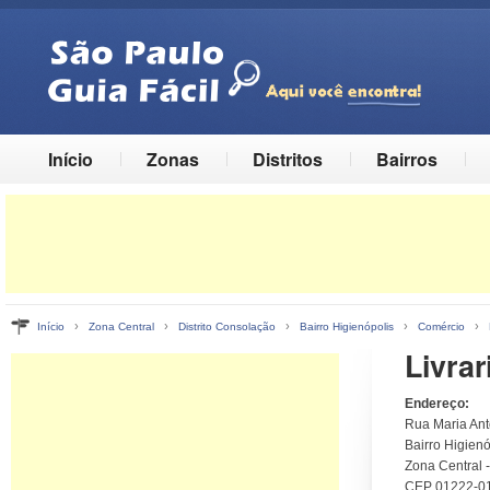
Início
Zonas
Distritos
Bairros
›
›
›
›
›
Início
Zona Central
Distrito Consolação
Bairro Higienópolis
Comércio
Livrar
Endereço:
Rua Maria Ant
Bairro Higienó
Zona Central 
CEP 01222-0