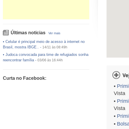
Últimas noticias
Ver mais
•
Celular é principal meio de acesso à internet no
Brasil, mostra IBGE..
-
14/11 às 08:49h
•
Judoca convocada para time de refugiados sonha
reencontrar família
-
03/06 às 16:44h
•
USP preenche pouco mais da metade das vagas
ofertadas no Sisu
-
03/06 às 16:43h
Ve
Curta no Facebook:
•
Exército egípcio diz que encontrou destroços de
•
Primi
avião da EgyptAir..
-
20/05 às 08:15h
Vista
•
Um em cada dois adultos com diabetes não está
diagnosticado, alerta ..
-
14/11 às 08:52h
•
Primi
Vista
•
Primi
•
Bols