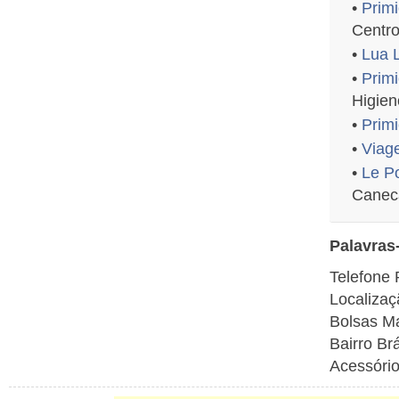
•
Primi
Centr
•
Lua L
•
Primi
Higien
•
Prim
•
Viag
•
Le P
Canec
Palavras
Telefone 
Localizaç
Bolsas Ma
Bairro Br
Acessório