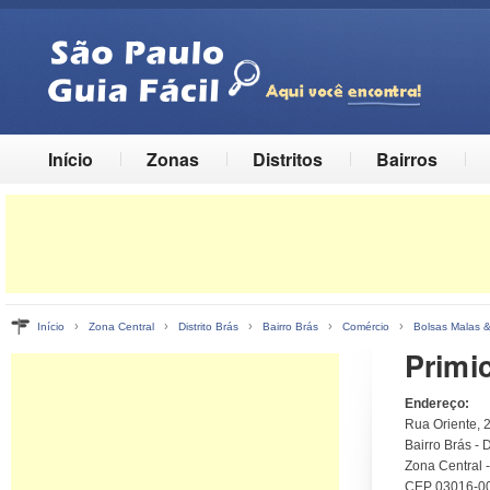
Início
Zonas
Distritos
Bairros
›
›
›
›
›
Início
Zona Central
Distrito Brás
Bairro Brás
Comércio
Bolsas Malas &
Primic
Endereço:
Rua Oriente, 
Bairro Brás - D
Zona Central 
CEP 03016-0