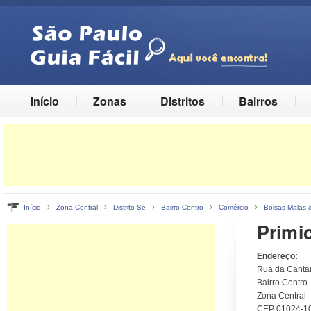
Início
Zonas
Distritos
Bairros
›
›
›
›
›
Início
Zona Central
Distrito Sé
Bairro Centro
Comércio
Bolsas Malas 
Primic
Endereço:
Rua da Cantar
Bairro Centro -
Zona Central 
CEP 01024-1