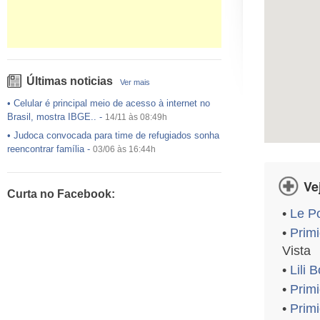
Últimas noticias
Ver mais
•
Celular é principal meio de acesso à internet no
Brasil, mostra IBGE..
-
14/11 às 08:49h
•
Judoca convocada para time de refugiados sonha
reencontrar família
-
03/06 às 16:44h
•
USP preenche pouco mais da metade das vagas
ofertadas no Sisu
-
03/06 às 16:43h
Ve
Curta no Facebook:
•
Exército egípcio diz que encontrou destroços de
•
Le P
avião da EgyptAir..
-
20/05 às 08:15h
•
Primi
•
Um em cada dois adultos com diabetes não está
diagnosticado, alerta ..
-
14/11 às 08:52h
Vista
•
Lili 
•
Primi
•
Primi