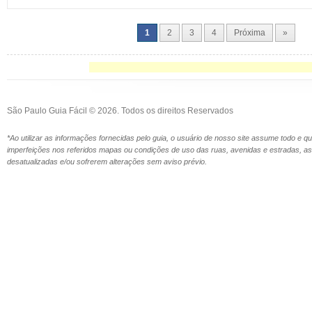
1
2
3
4
Próxima
»
São Paulo Guia Fácil © 2026. Todos os direitos Reservados
*Ao utilizar as informações fornecidas pelo guia, o usuário de nosso site assume todo e 
imperfeições nos referidos mapas ou condições de uso das ruas, avenidas e estradas,
desatualizadas e/ou sofrerem alterações sem aviso prévio.