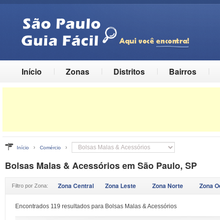
Início
Zonas
Distritos
Bairros
›
›
Início
Comércio
Bolsas Malas & Acessórios em São Paulo, SP
Zona Central
Zona Leste
Zona Norte
Zona O
Filtro por Zona:
Encontrados 119 resultados para Bolsas Malas & Acessórios