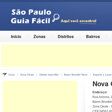
Início
Zonas
Distritos
Bairros
›
›
›
›
Início
Zona Oeste
Distrito Itaim Bibi
Bairro Brooklin Novo
Esporte e Lazer
Nova 
Endereço:
Rua Arizona, 
Bairro Brooklin
Zona Oeste - 
CEP 04567-0