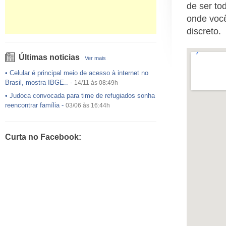
de ser to
onde voc
discreto.
Últimas noticias
Ver mais
•
Celular é principal meio de acesso à internet no
Brasil, mostra IBGE..
-
14/11 às 08:49h
•
Judoca convocada para time de refugiados sonha
reencontrar família
-
03/06 às 16:44h
•
USP preenche pouco mais da metade das vagas
ofertadas no Sisu
-
03/06 às 16:43h
Curta no Facebook:
•
Exército egípcio diz que encontrou destroços de
avião da EgyptAir..
-
20/05 às 08:15h
•
Um em cada dois adultos com diabetes não está
diagnosticado, alerta ..
-
14/11 às 08:52h