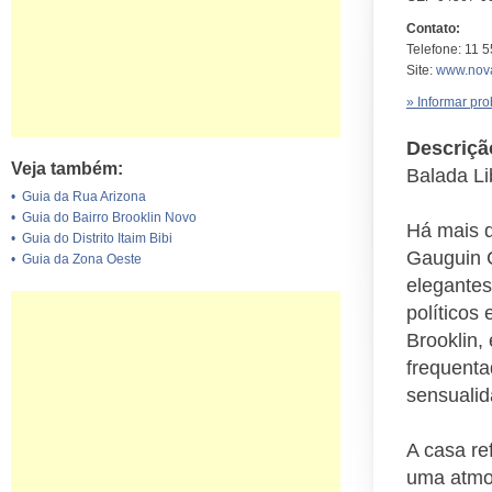
Contato:
Telefone: 11 
Site:
www.nov
» Informar pr
Descriçã
Veja também:
Balada Li
•
Guia da Rua Arizona
•
Guia do Bairro Brooklin Novo
Há mais d
•
Guia do Distrito Itaim Bibi
Gauguin C
•
Guia da Zona Oeste
elegantes
políticos
Brooklin,
frequenta
sensualid
A casa re
uma atmos