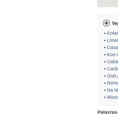
Ve
•
Enfa
•
Limel
•
Casa
•
Koo 
•
Caba
•
Cari
•
OutL
•
Reme
•
Na M
•
Wood
Palavras