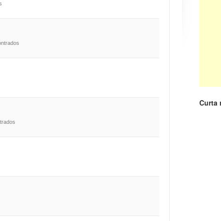
s
ontrados
Curta
trados