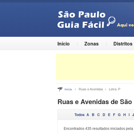
Início
Zonas
Distritos
› Ruas e Avenidas › Letra: P
Início
Ruas e Avenidas de São 
Todos
A
B
C
D
E
F
G
H
I
Encontrados 435 resultados iniciados pela l