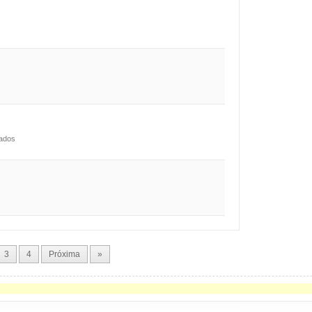
rados
3
4
Próxima
»