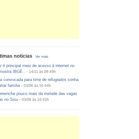
timas noticias
Ver mais
r é principal meio de acesso à internet no
 mostra IBGE..
-
14/11 às 08:49h
a convocada para time de refugiados sonha
trar família
-
03/06 às 16:44h
reenche pouco mais da metade das vagas
as no Sisu
-
03/06 às 16:43h
ito egípcio diz que encontrou destroços de
a EgyptAir..
-
20/05 às 08:15h
 cada dois adultos com diabetes não está
icado, alerta ..
-
14/11 às 08:52h