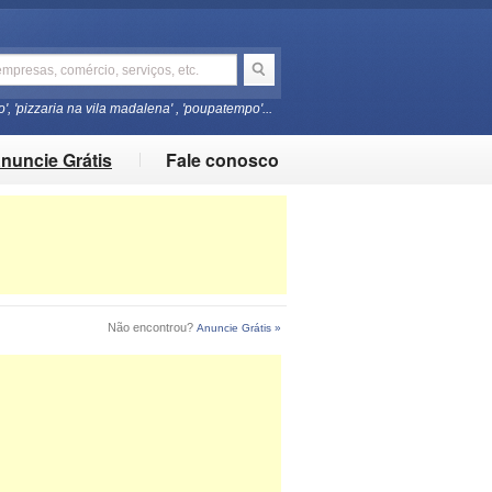
o', 'pizzaria na vila madalena' , 'poupatempo'...
nuncie Grátis
Fale conosco
Não encontrou?
Anuncie Grátis »