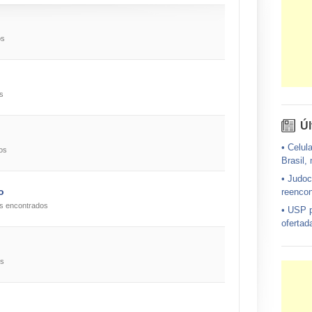
os
s
Úl
•
Celula
os
Brasil,
•
Judoc
o
reencon
es encontrados
•
USP p
ofertad
•
Exérc
avião d
os
•
Um em
diagnost