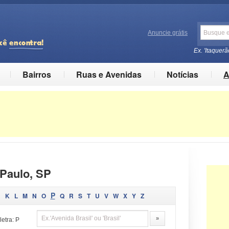
Anuncie grátis
Ex. 'Itaquerã
Bairros
Ruas e Avenidas
Notícias
A
Paulo, SP
P
J
K
L
M
N
O
Q
R
S
T
U
V
W
X
Y
Z
etra: P