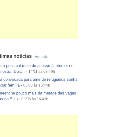
timas noticias
Ver mais
r é principal meio de acesso à internet no
 mostra IBGE..
-
14/11 às 08:49h
a convocada para time de refugiados sonha
trar família
-
03/06 às 16:44h
reenche pouco mais da metade das vagas
as no Sisu
-
03/06 às 16:43h
ito egípcio diz que encontrou destroços de
a EgyptAir..
-
20/05 às 08:15h
nha Nacional de Vacinação contra a Gripe
cerrada hoje..
-
20/05 às 08:15h
alta de peças, fábrica da Vokswagen