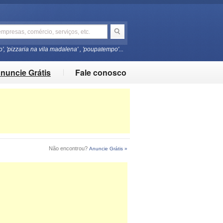
o', 'pizzaria na vila madalena' , 'poupatempo'...
nuncie Grátis
Fale conosco
Não encontrou?
Anuncie Grátis »