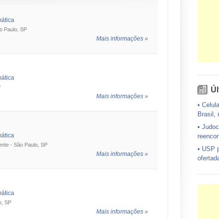
mática
o Paulo, SP
Mais informações »
mática
P
Úl
Mais informações »
•
Celula
Brasil,
•
Judoc
mática
reencon
ente - São Paulo, SP
•
USP p
Mais informações »
ofertad
•
Exérc
avião d
•
Campa
mática
será en
o, SP
Mais informações »
•
Por f