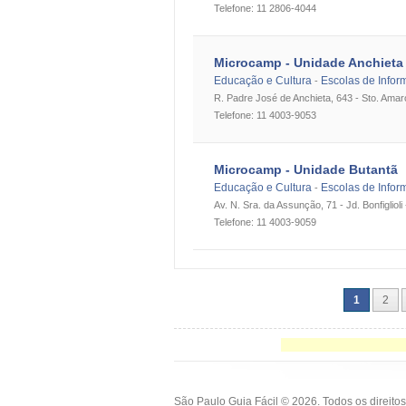
Telefone: 11 2806-4044
Microcamp - Unidade Anchieta
Educação e Cultura
Escolas de Infor
-
R. Padre José de Anchieta, 643 - Sto. Amar
Telefone: 11 4003-9053
Microcamp - Unidade Butantã
Educação e Cultura
Escolas de Infor
-
Av. N. Sra. da Assunção, 71 - Jd. Bonfiglioli
Telefone: 11 4003-9059
1
2
São Paulo Guia Fácil © 2026. Todos os direit