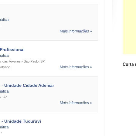
suspen
•
Um em
diagnost
mática
P
Mais informações »
Profissional
mática
Pq. das Árvores - São Paulo, SP
Curta
Mais informações »
hatsapp
s - Unidade Cidade Ademar
mática
o, SP
Mais informações »
s - Unidade Tucuruvi
mática
SP