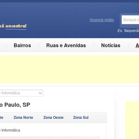
Anuncie grátis
Ex. 'Itaquerã
Bairros
Ruas e Avenidas
Notícias
A
o Paulo, SP
te
Zona Norte
Zona Oeste
Zona Sul
 Informática