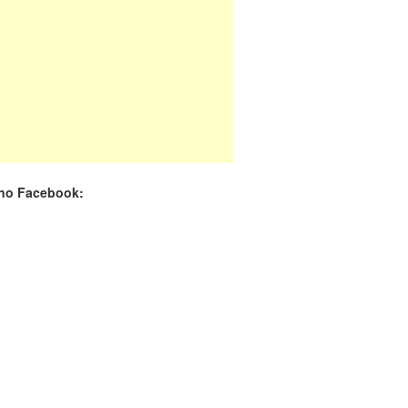
de produção em Taubat..
-
16/05 às 11:23h
 cada dois adultos com diabetes não está
icado, alerta ..
-
14/11 às 08:52h
 no Facebook: