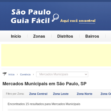
Início
Zonas
Distritos
Bairros
›
›
Início
Comércio
Mercados Municipais em São Paulo, SP
Zona Central
Zona Leste
Zona Norte
Zona O
Filtro por Zona:
Encontrados 15 resultados para Mercados Municipais