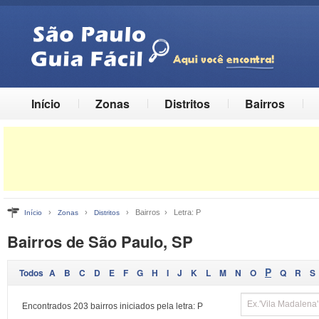
Início
Zonas
Distritos
Bairros
›
›
› Bairros › Letra: P
Início
Zonas
Distritos
Bairros de São Paulo, SP
P
Todos
A
B
C
D
E
F
G
H
I
J
K
L
M
N
O
Q
R
S
Encontrados 203 bairros iniciados pela letra: P