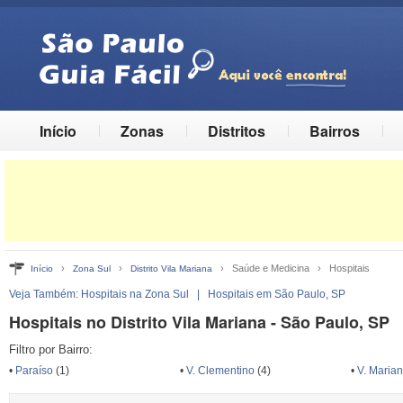
Início
Zonas
Distritos
Bairros
›
›
› Saúde e Medicina › Hospitais
Início
Zona Sul
Distrito Vila Mariana
Veja Também:
Hospitais na Zona Sul
|
Hospitais em São Paulo, SP
Hospitais no Distrito Vila Mariana - São Paulo, SP
Filtro por Bairro:
•
Paraíso
(1)
•
V. Clementino
(4)
•
V. Maria