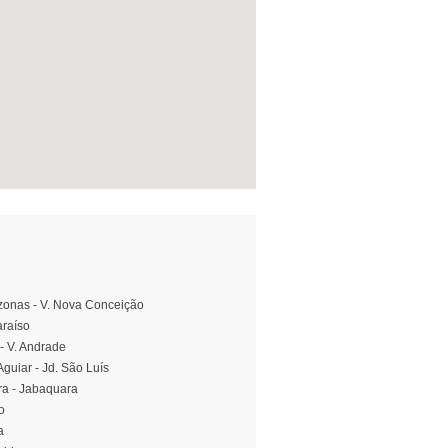
zonas - V. Nova Conceição
araíso
 - V. Andrade
Aguiar - Jd. São Luís
ra - Jabaquara
o
a