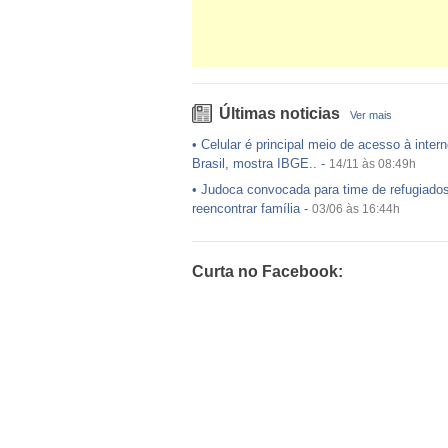
Últimas noticias
Ver mais
•
Celular é principal meio de acesso à intern
Brasil, mostra IBGE..
-
14/11 às 08:49h
•
Judoca convocada para time de refugiado
reencontrar família
-
03/06 às 16:44h
•
USP preenche pouco mais da metade das
ofertadas no Sisu
-
03/06 às 16:43h
Curta no Facebook:
•
Exército egípcio diz que encontrou destro
avião da EgyptAir..
-
20/05 às 08:15h
•
Um em cada dois adultos com diabetes nã
diagnosticado, alerta ..
-
14/11 às 08:52h