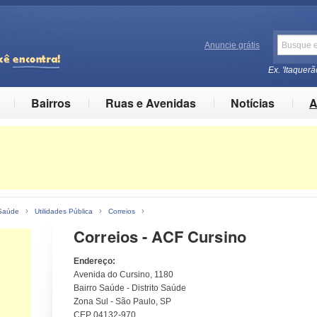
Anuncie grátis
Ex. 'Itaquerã
Bairros
Ruas e Avenidas
Notícias
A
›
›
›
 Saúde
Utilidades Pública
Correios
Correios - ACF Cursino
Endereço:
Avenida do Cursino, 1180
Bairro Saúde - Distrito Saúde
Zona Sul - São Paulo, SP
CEP 04132-970