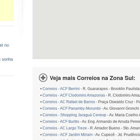
et no
s sonha
 vagas
Veja mais Correios na Zona Sul:
ços de
•
Correios - ACF Berrini
- R. Guararapes - Brooklin Paulista
•
Correios - ACF Clodomiro Amazonas
- R. Clodomiro Ama
o está
•
Correios - AC Rafael de Barros
- Praça Oswaldo Cruz - P
•
Correios - ACF Panamby Morumbi
- Av. Giovanni Gronchi
•
Correios - Shopping Jaraguá Cenesp
- Av. Maria Coelho 
•
Correios - ACF Buritis
- Av. Eng. Armando de Arruda Perei
•
Correios - AC Largo Treze
- R. Amador Bueno - Sto. Amar
•
Correios - ACF Jardim Miriam
- Av. Cupecê - Jd. Prudênci