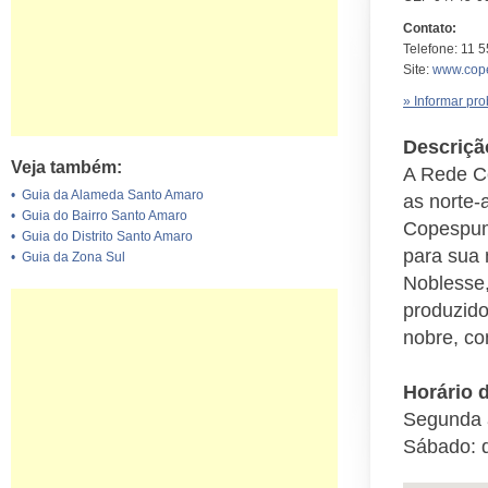
Contato:
Telefone: 11 5
Site:
www.cope
» Informar pr
Descriçã
Veja também:
A Rede Co
•
Guia da Alameda Santo Amaro
as norte-
•
Guia do Bairro Santo Amaro
Copespuma
•
Guia do Distrito Santo Amaro
para sua 
•
Guia da Zona Sul
Noblesse,
produzido
nobre, co
Horário 
Segunda 
Sábado: 