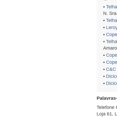
•
Telh
N. Sr
•
Telha
•
Leroy
•
Copel
•
Telh
Amaro
•
Copel
•
Copel
•
C&C 
•
Dicic
•
Dicic
Palavras
Telefone 
Loja 61, 