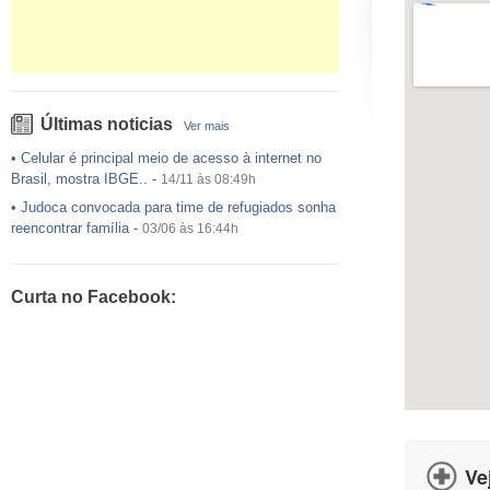
Últimas noticias
Ver mais
•
Celular é principal meio de acesso à internet no
Brasil, mostra IBGE..
-
14/11 às 08:49h
•
Judoca convocada para time de refugiados sonha
reencontrar família
-
03/06 às 16:44h
•
USP preenche pouco mais da metade das vagas
ofertadas no Sisu
-
03/06 às 16:43h
Curta no Facebook:
•
Exército egípcio diz que encontrou destroços de
avião da EgyptAir..
-
20/05 às 08:15h
•
Um em cada dois adultos com diabetes não está
diagnosticado, alerta ..
-
14/11 às 08:52h
Ve