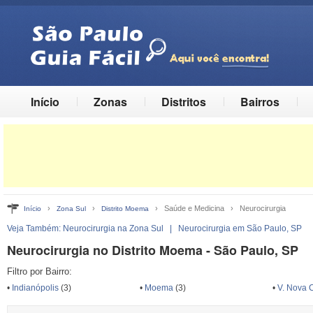
Início
Zonas
Distritos
Bairros
›
›
› Saúde e Medicina › Neurocirurgia
Início
Zona Sul
Distrito Moema
Veja Também:
Neurocirurgia na Zona Sul
|
Neurocirurgia em São Paulo, SP
Neurocirurgia no Distrito Moema - São Paulo, SP
Filtro por Bairro:
•
Indianópolis
(3)
•
Moema
(3)
•
V. Nova 