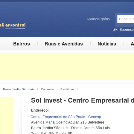
Anuncie grátis
Ex. 'Itaquerã
Bairros
Ruas e Avenidas
Notícias
A
›
›
›
›
Bairro Jardim São Luís
Comércio
Escritórios
Sol Invest - Centro Empresaria
Endereço:
Centro Empresarial de São Paulo - Cenesp
Avenida Maria Coelho Aguiar, 215 Belvedere
Bairro Jardim São Luís - Distrito Jardim São Luís
Zona Sul - São Paulo, SP