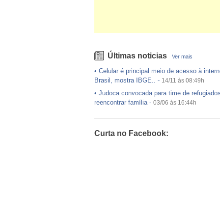
Últimas noticias
Ver mais
•
Celular é principal meio de acesso à intern
Brasil, mostra IBGE..
-
14/11 às 08:49h
•
Judoca convocada para time de refugiado
reencontrar família
-
03/06 às 16:44h
•
USP preenche pouco mais da metade das
ofertadas no Sisu
-
03/06 às 16:43h
Curta no Facebook:
•
Exército egípcio diz que encontrou destro
avião da EgyptAir..
-
20/05 às 08:15h
•
Um em cada dois adultos com diabetes nã
diagnosticado, alerta ..
-
14/11 às 08:52h