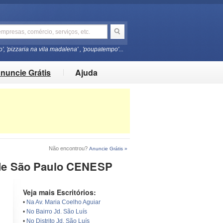
o', 'pizzaria na vila madalena' , 'poupatempo'...
nuncie Grátis
Ajuda
Não encontrou?
Anuncie Grátis »
l de São Paulo CENESP
Veja mais Escritórios:
•
Na Av. Maria Coelho Aguiar
•
No Bairro Jd. São Luís
•
No Distrito Jd. São Luís