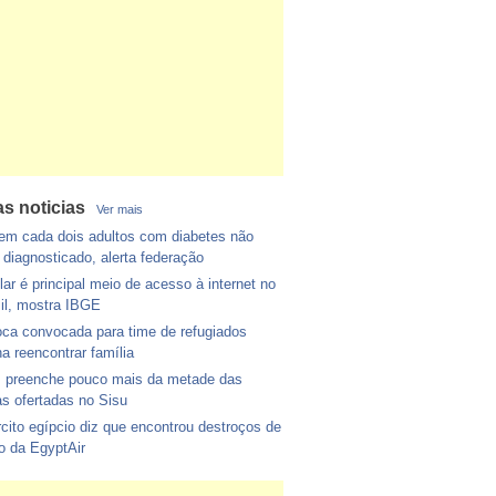
as noticias
Ver mais
m cada dois adultos com diabetes não
 diagnosticado, alerta federação
lar é principal meio de acesso à internet no
il, mostra IBGE
ca convocada para time de refugiados
a reencontrar família
 preenche pouco mais da metade das
s ofertadas no Sisu
cito egípcio diz que encontrou destroços de
o da EgyptAir