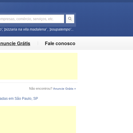
o', 'pizzaria na vila madalena' , 'poupatempo'...
nuncie Grátis
Fale conosco
Não encontrou?
Anuncie Grátis »
izadas em São Paulo, SP