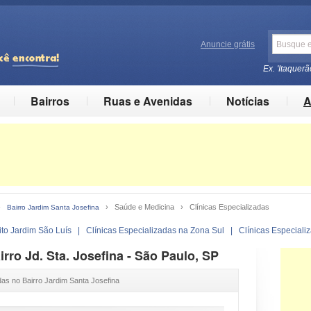
Anuncie grátis
Ex. 'Itaquerã
Bairros
Ruas e Avenidas
Notícias
A
›
› Saúde e Medicina › Clínicas Especializadas
Bairro Jardim Santa Josefina
ito Jardim São Luís
|
Clínicas Especializadas na Zona Sul
|
Clínicas Especial
rro Jd. Sta. Josefina - São Paulo, SP
das no Bairro Jardim Santa Josefina