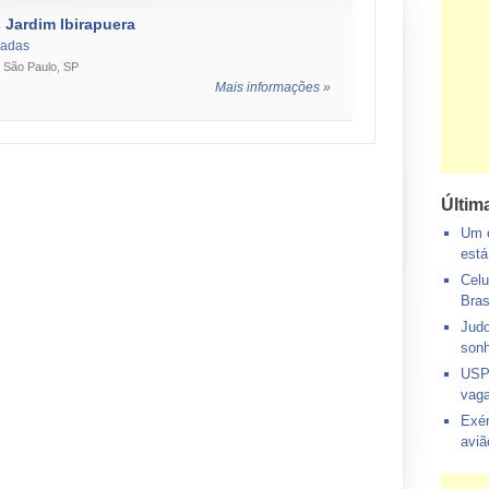
 Jardim Ibirapuera
zadas
 - São Paulo, SP
Mais informações »
Últim
Um e
está
Celu
Bras
Judo
sonh
USP
vaga
Exér
aviã