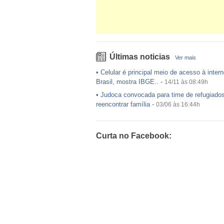
Últimas noticias
Ver mais
•
Celular é principal meio de acesso à intern
Brasil, mostra IBGE..
-
14/11 às 08:49h
•
Judoca convocada para time de refugiado
reencontrar família
-
03/06 às 16:44h
•
USP preenche pouco mais da metade das
ofertadas no Sisu
-
03/06 às 16:43h
Curta no Facebook:
•
Exército egípcio diz que encontrou destro
avião da EgyptAir..
-
20/05 às 08:15h
•
Um em cada dois adultos com diabetes nã
diagnosticado, alerta ..
-
14/11 às 08:52h