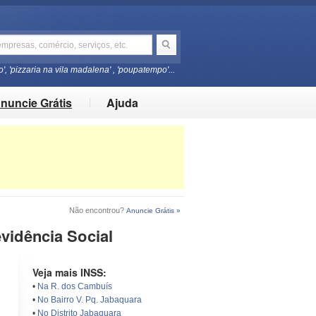
o', 'pizzaria na vila madalena' , 'poupatempo'...
nuncie Grátis
Ajuda
Não encontrou?
Anuncie Grátis »
vidência Social
Veja mais INSS:
•
Na R. dos Cambuís
•
No Bairro V. Pq. Jabaquara
•
No Distrito Jabaquara