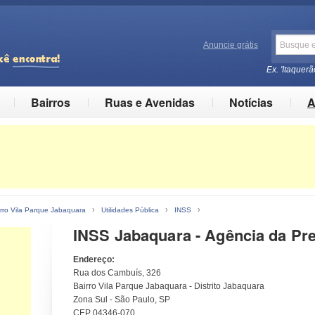
Anuncie grátis
Ex. 'Itaquerã
Bairros
Ruas e Avenidas
Notícias
A
›
›
›
rro Vila Parque Jabaquara
Utilidades Pública
INSS
INSS Jabaquara - Agência da Pre
Endereço:
Rua dos Cambuís, 326
Bairro Vila Parque Jabaquara - Distrito Jabaquara
Zona Sul - São Paulo, SP
CEP 04346-070