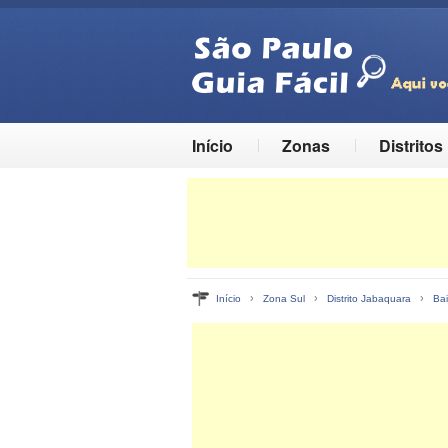
Início
Zonas
Distritos
›
›
›
Início
Zona Sul
Distrito Jabaquara
Bai