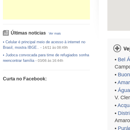
Últimas noticias
Ver mais
•
Celular é principal meio de acesso à internet no
Ve
Brasil, mostra IBGE..
-
14/11 às 08:49h
•
Judoca convocada para time de refugiados sonha
•
Bel Á
reencontrar família
-
03/06 às 16:44h
Campo
•
USP preenche pouco mais da metade das vagas
ofertadas no Sisu
-
03/06 às 16:43h
•
Buon
Curta no Facebook:
•
Exército egípcio diz que encontrou destroços de
•
Amar
avião da EgyptAir..
-
20/05 às 08:15h
•
Água
•
Um em cada dois adultos com diabetes não está
V. Cle
diagnosticado, alerta ..
-
14/11 às 08:52h
•
Acqu
•
Distr
Amaro
•
Purá