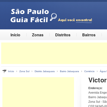
Início
Zonas
Distritos
Bairros
›
›
›
›
›
Início
Zona Sul
Distrito Jabaquara
Bairro Jabaquara
Comércio
Água 
Victo
Endereço:
Avenida Engen
Bairro Jabaqua
Zona Sul - Sã
CEP 04345-0