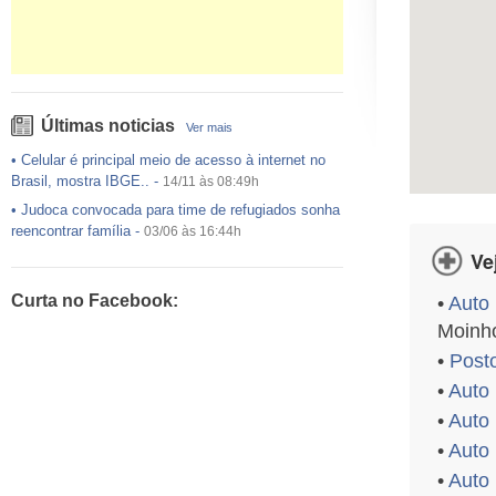
Últimas noticias
Ver mais
•
Celular é principal meio de acesso à internet no
Brasil, mostra IBGE..
-
14/11 às 08:49h
•
Judoca convocada para time de refugiados sonha
reencontrar família
-
03/06 às 16:44h
Ve
•
USP preenche pouco mais da metade das vagas
ofertadas no Sisu
-
03/06 às 16:43h
Curta no Facebook:
•
Auto 
•
Exército egípcio diz que encontrou destroços de
Moinh
avião da EgyptAir..
-
20/05 às 08:15h
•
Post
•
Um em cada dois adultos com diabetes não está
diagnosticado, alerta ..
-
14/11 às 08:52h
•
Auto
•
Auto 
•
Auto 
•
Auto 