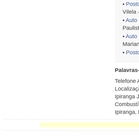
•
Posto
Vilela 
•
Auto
Paulis
•
Auto 
Maria
•
Post
Palavras
Telefone 
Localizaç
Ipiranga 
Combustív
Ipiranga,