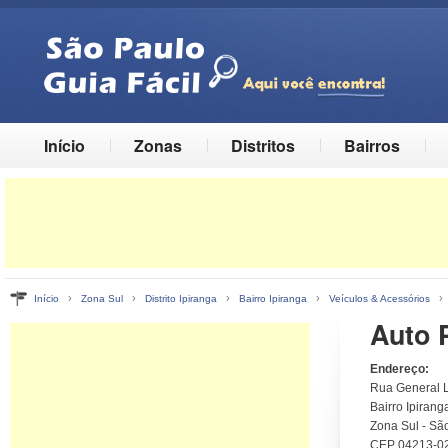
Início
Zonas
Distritos
Bairros
›
›
›
›
Início
Zona Sul
Distrito Ipiranga
Bairro Ipiranga
Veículos & Acessórios
Auto 
Endereço:
Rua General L
Bairro Ipiranga
Zona Sul - Sã
CEP 04213-0