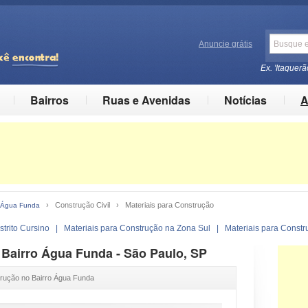
Anuncie grátis
Ex. 'Itaquerã
Bairros
Ruas e Avenidas
Notícias
A
› Construção Civil › Materiais para Construção
o Água Funda
strito Cursino
|
Materiais para Construção na Zona Sul
|
Materiais para Const
 Bairro Água Funda - São Paulo, SP
trução no Bairro Água Funda