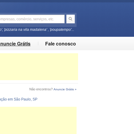
o', 'pizzaria na vila madalena' , 'poupatempo'...
nuncie Grátis
Fale conosco
Não encontrou?
Anuncie Grátis »
rução em São Paulo, SP