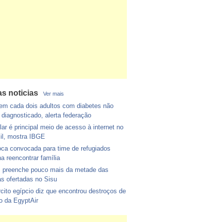
as noticias
Ver mais
m cada dois adultos com diabetes não
 diagnosticado, alerta federação
lar é principal meio de acesso à internet no
il, mostra IBGE
ca convocada para time de refugiados
a reencontrar família
 preenche pouco mais da metade das
s ofertadas no Sisu
cito egípcio diz que encontrou destroços de
o da EgyptAir