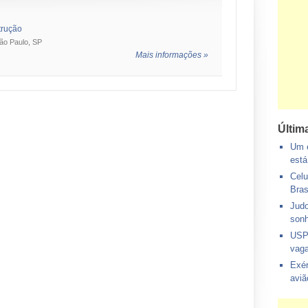
trução
São Paulo, SP
Mais informações »
Últim
Um e
está
Celu
Bras
Judo
sonh
USP
vaga
Exér
aviã