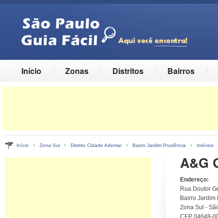
Início
Zonas
Distritos
Bairros
›
›
›
›
Início
Zona Sul
Distrito Cidade Ademar
Bairro Jardim Prudência
Imóveis
A&G G
Endereço:
Rua Doutor Gen
Bairro Jardim
Zona Sul - Sã
CEP 04648-0