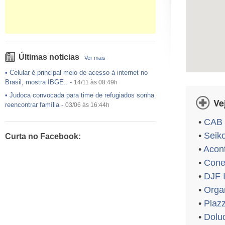
Últimas noticias
Ver mais
•
Celular é principal meio de acesso à internet no
Brasil, mostra IBGE..
-
14/11 às 08:49h
•
Judoca convocada para time de refugiados sonha
Ve
reencontrar família
-
03/06 às 16:44h
•
USP preenche pouco mais da metade das vagas
•
CAB I
ofertadas no Sisu
-
03/06 às 16:43h
•
Seik
Curta no Facebook:
•
Exército egípcio diz que encontrou destroços de
•
Acon
avião da EgyptAir..
-
20/05 às 08:15h
•
Conex
•
Um em cada dois adultos com diabetes não está
diagnosticado, alerta ..
-
14/11 às 08:52h
•
DJF 
•
Orga
•
Plazz
•
Dolu