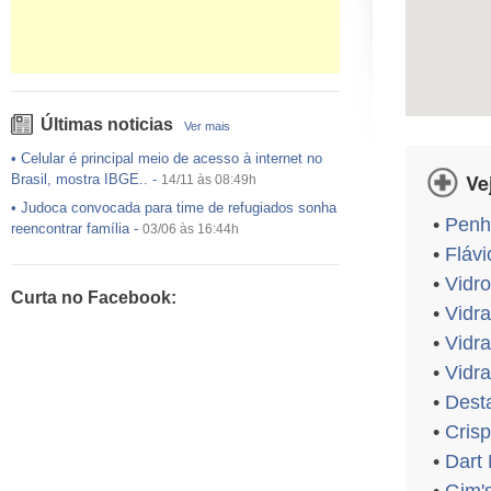
Últimas noticias
Ver mais
•
Celular é principal meio de acesso à internet no
Ve
Brasil, mostra IBGE..
-
14/11 às 08:49h
•
Judoca convocada para time de refugiados sonha
•
Penh
reencontrar família
-
03/06 às 16:44h
•
Flávi
•
USP preenche pouco mais da metade das vagas
ofertadas no Sisu
-
03/06 às 16:43h
•
Vidr
Curta no Facebook:
•
Exército egípcio diz que encontrou destroços de
•
Vidra
avião da EgyptAir..
-
20/05 às 08:15h
•
Vidra
•
Um em cada dois adultos com diabetes não está
•
Vidra
diagnosticado, alerta ..
-
14/11 às 08:52h
•
Dest
•
Crisp
•
Dart 