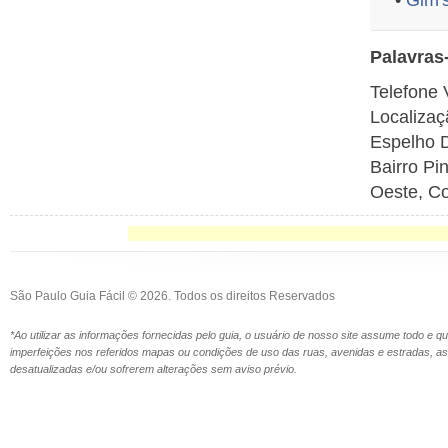
•
Gim'
Palavras
Telefone 
Localizaç
Espelho D
Bairro Pi
Oeste, Co
São Paulo Guia Fácil © 2026. Todos os direitos Reservados
*Ao utilizar as informações fornecidas pelo guia, o usuário de nosso site assume todo e 
imperfeições nos referidos mapas ou condições de uso das ruas, avenidas e estradas,
desatualizadas e/ou sofrerem alterações sem aviso prévio.