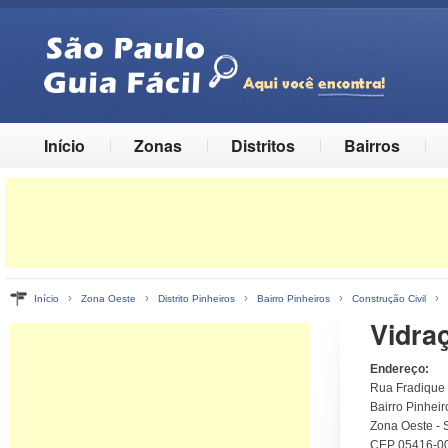
Início
Zonas
Distritos
Bairros
›
›
›
›
›
Início
Zona Oeste
Distrito Pinheiros
Bairro Pinheiros
Construção Civil
Vidra
Endereço:
Rua Fradique 
Bairro Pinheiro
Zona Oeste - 
CEP 05416-0