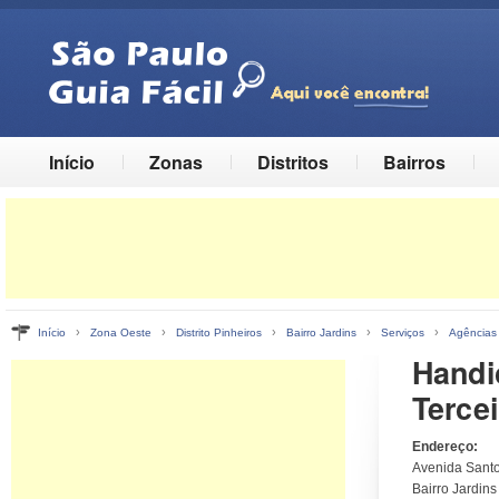
Início
Zonas
Distritos
Bairros
›
›
›
›
›
Início
Zona Oeste
Distrito Pinheiros
Bairro Jardins
Serviços
Agências
Handic
Terce
Endereço:
Avenida Sant
Bairro Jardins 