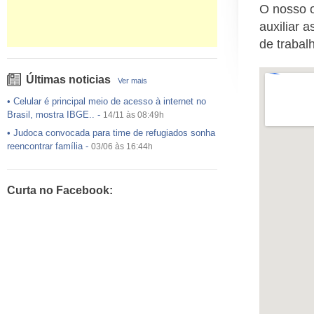
O nosso o
auxiliar 
de trabal
Últimas noticias
Ver mais
•
Celular é principal meio de acesso à internet no
Brasil, mostra IBGE..
-
14/11 às 08:49h
•
Judoca convocada para time de refugiados sonha
reencontrar família
-
03/06 às 16:44h
•
USP preenche pouco mais da metade das vagas
ofertadas no Sisu
-
03/06 às 16:43h
Curta no Facebook:
•
Exército egípcio diz que encontrou destroços de
avião da EgyptAir..
-
20/05 às 08:15h
•
Um em cada dois adultos com diabetes não está
diagnosticado, alerta ..
-
14/11 às 08:52h