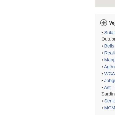
Ve
•
Sula
Outubr
•
Bells
•
Reali
•
Manp
•
Agênc
•
WCA 
•
Jobg
•
Ast -
Sardin
•
Seni
•
MCM 