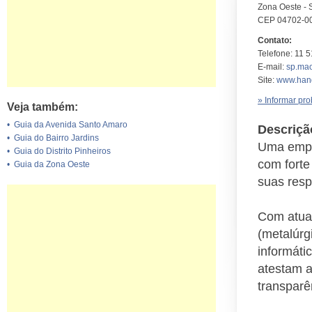
Zona Oeste - 
CEP 04702-0
Contato:
Telefone: 11 
E-mail:
sp.mao
Site:
www.hand
» Informar pr
Veja também:
•
Guia da Avenida Santo Amaro
Descriçã
•
Guia do Bairro Jardins
Uma empr
•
Guia do Distrito Pinheiros
com forte
•
Guia da Zona Oeste
suas resp
Com atua
(metalúrg
informátic
atestam a
transparê