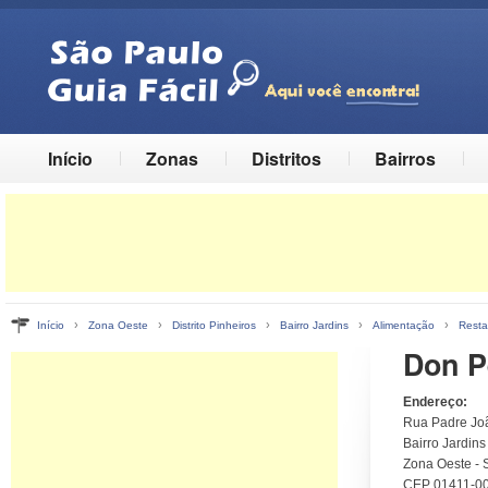
Início
Zonas
Distritos
Bairros
›
›
›
›
›
Início
Zona Oeste
Distrito Pinheiros
Bairro Jardins
Alimentação
Resta
Don Pe
Endereço:
Rua Padre Jo
Bairro Jardins 
Zona Oeste - 
CEP 01411-0