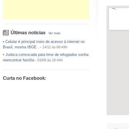
Últimas noticias
Ver mais
•
Celular é principal meio de acesso à internet no
Brasil, mostra IBGE..
-
14/11 às 08:49h
•
Judoca convocada para time de refugiados sonha
reencontrar família
-
03/06 às 16:44h
•
USP preenche pouco mais da metade das vagas
ofertadas no Sisu
-
03/06 às 16:43h
Curta no Facebook:
•
Exército egípcio diz que encontrou destroços de
avião da EgyptAir..
-
20/05 às 08:15h
•
Um em cada dois adultos com diabetes não está
diagnosticado, alerta ..
-
14/11 às 08:52h