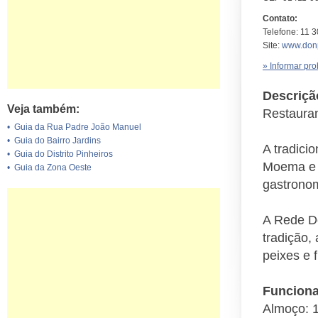
Contato:
Telefone: 11 
Site:
www.donp
» Informar pr
Descriçã
Veja também:
Restauran
•
Guia da Rua Padre João Manuel
•
Guia do Bairro Jardins
A tradici
•
Guia do Distrito Pinheiros
Moema e 
•
Guia da Zona Oeste
gastronom
A Rede Do
tradição,
peixes e 
Funcion
Almoço: 1