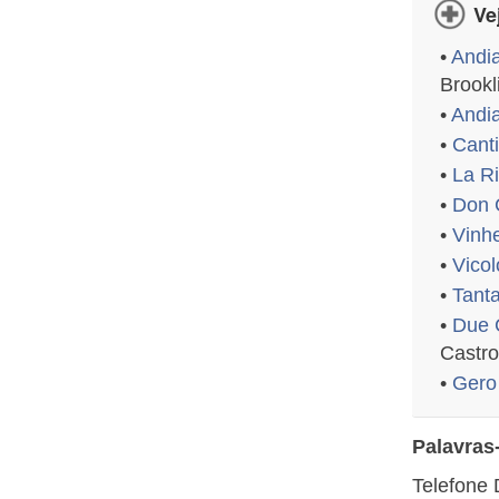
Ve
•
Andi
Brookl
•
Andi
•
Canti
•
La Ri
•
Don C
•
Vinhe
•
Vicol
•
Tanta
•
Due 
Castro
•
Gero
Palavras
Telefone 