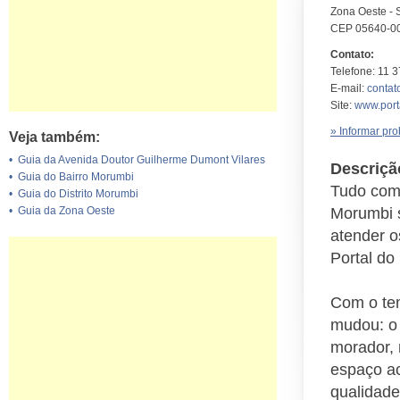
Zona Oeste - 
CEP 05640-0
Contato:
Telefone: 11 
E-mail:
conta
Site:
www.port
» Informar pr
Veja também:
•
Guia da Avenida Doutor Guilherme Dumont Vilares
Descriçã
•
Guia do Bairro Morumbi
Tudo com
•
Guia do Distrito Morumbi
•
Guia da Zona Oeste
Morumbi s
atender o
Portal do
Com o tem
mudou: o 
morador, 
espaço ac
qualidade