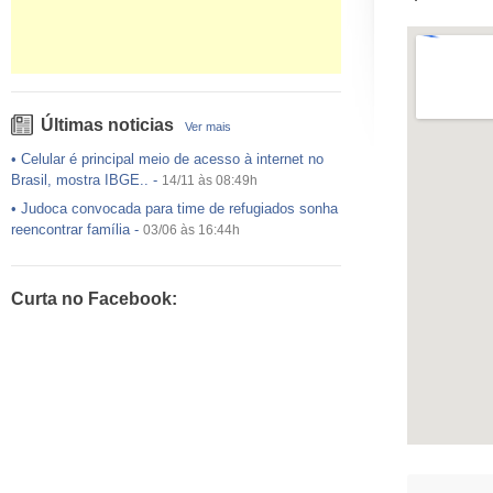
Últimas noticias
Ver mais
•
Celular é principal meio de acesso à internet no
Brasil, mostra IBGE..
-
14/11 às 08:49h
•
Judoca convocada para time de refugiados sonha
reencontrar família
-
03/06 às 16:44h
•
USP preenche pouco mais da metade das vagas
ofertadas no Sisu
-
03/06 às 16:43h
Curta no Facebook:
•
Exército egípcio diz que encontrou destroços de
avião da EgyptAir..
-
20/05 às 08:15h
•
Um em cada dois adultos com diabetes não está
diagnosticado, alerta ..
-
14/11 às 08:52h