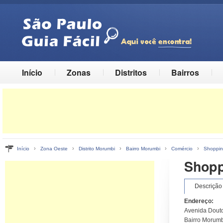
Início
Zonas
Distritos
Bairros
›
›
›
›
›
Início
Zona Oeste
Distrito Morumbi
Bairro Morumbi
Comércio
Shoppi
Shopp
Descrição
Endereço:
Avenida Douto
Bairro Morumbi