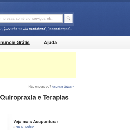
o', 'pizzaria na vila madalena' , 'poupatempo'...
nuncie Grátis
Ajuda
Não encontrou?
Anuncie Grátis »
 Quiropraxia e Terapias
Veja mais Acupuntura:
•
Na R. Mário