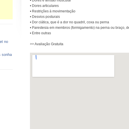
• Dores e tensão muscular
• Dores articulares
• Restrições à movimentação
• Desvios posturais
• Dor ciática, que é a dor no quadril, coxa ou perna
• Parestesia em membros (formigamento) na perna ou braço, 
• Entre outras
et no
>> Avaliação Gratuita
s sonha
 vagas
ços de
o está