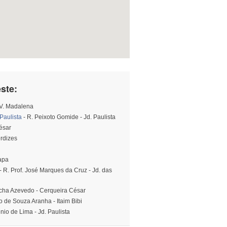
ste:
 V. Madalena
Paulista
- R. Peixoto Gomide - Jd. Paulista
ésar
erdizes
Lapa
- R. Prof. José Marques da Cruz - Jd. das
Rocha Azevedo - Cerqueira César
o de Souza Aranha - Itaim Bibi
nio de Lima - Jd. Paulista