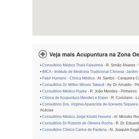
Veja mais Acupuntura na Zona Oe
•
Consultório Médico Thaís Falavinha
- R. Simão Álvares -
•
IMCA - Instituto de Medicina Tradicional Chinesa -Jardim 
•
Fator Humano - Clínica Médica
- Al. Santos - Cerqueira C
•
Consultório Dr. Milton Minoru Takeuti
- Av. Dr. Arnaldo - P
•
Consultório Médico Pupke
- R. João Mendes - Pinheiros
•
Clínica de Acupuntura Mendes e Esper
- R. Coriolano - 
•
Consultório Dra. Virgínia Aparecida de Azevedo Siqueira
Acácias
•
Consultório Médico Jorge Kioshi Hosomi
- Al. Ministro 
•
Consultório Dr Roberto de Oliveira Rocha
- R. Dr. Eduard
•
Consultório Clínico Carlos de Pastena
- Al. Joaquim Eugê