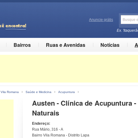
Anuncie grátis
Ex. 'Itaquerã
Bairros
Ruas e Avenidas
Notícias
A
›
›
›
o Vila Romana
Saúde e Medicina
Acupuntura
Austen - Clínica de Acupuntura -
Naturais
Endereço:
Rua Mário, 316 - A
Bairro Vila Romana - Distrito Lapa