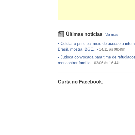
Últimas noticias
Ver mais
•
Celular é principal meio de acesso à intern
Brasil, mostra IBGE..
-
14/11 às 08:49h
•
Judoca convocada para time de refugiado
reencontrar família
-
03/06 às 16:44h
•
USP preenche pouco mais da metade das
ofertadas no Sisu
-
03/06 às 16:43h
Curta no Facebook:
•
Exército egípcio diz que encontrou destro
avião da EgyptAir..
-
20/05 às 08:15h
•
Um em cada dois adultos com diabetes nã
diagnosticado, alerta ..
-
14/11 às 08:52h