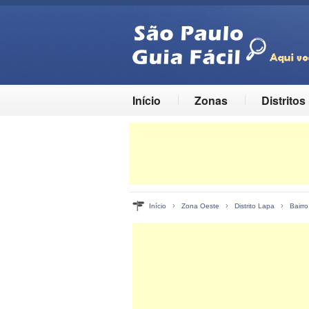
Início
Zonas
Distritos
›
›
›
Início
Zona Oeste
Distrito Lapa
Bairr