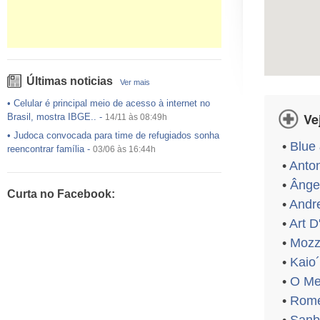
Últimas noticias
Ver mais
•
Celular é principal meio de acesso à internet no
Ve
Brasil, mostra IBGE..
-
14/11 às 08:49h
•
Judoca convocada para time de refugiados sonha
•
Blue
reencontrar família
-
03/06 às 16:44h
•
Anton
•
USP preenche pouco mais da metade das vagas
ofertadas no Sisu
-
03/06 às 16:43h
•
Ângel
Curta no Facebook:
•
Exército egípcio diz que encontrou destroços de
•
Andr
avião da EgyptAir..
-
20/05 às 08:15h
•
Art D
•
Um em cada dois adultos com diabetes não está
•
Mozz
diagnosticado, alerta ..
-
14/11 às 08:52h
•
Kaio´
•
O Me
•
Rome