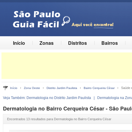
Início
Zonas
Distritos
Bairros
›
›
›
› Saúde e 
Início
Zona Oeste
Distrito Jardim Paulista
Bairro Cerqueira César
Veja Também:
Dermatologia no Distrito Jardim Paulista
|
Dermatologia na Zon
Dermatologia no Bairro Cerqueira César - São Paul
Encontrados 13 resultados para Dermatologia no Bairro Cerqueira César