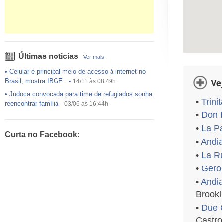
Últimas noticias
Ver mais
•
Celular é principal meio de acesso à internet no
Ve
Brasil, mostra IBGE..
-
14/11 às 08:49h
•
Judoca convocada para time de refugiados sonha
•
Trini
reencontrar família
-
03/06 às 16:44h
•
Don P
•
USP preenche pouco mais da metade das vagas
ofertadas no Sisu
-
03/06 às 16:43h
•
La Pa
Curta no Facebook:
•
Exército egípcio diz que encontrou destroços de
•
Andia
avião da EgyptAir..
-
20/05 às 08:15h
•
La R
•
Um em cada dois adultos com diabetes não está
•
Gero
diagnosticado, alerta ..
-
14/11 às 08:52h
•
Andi
Brookl
•
Due 
Castro