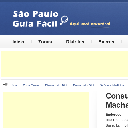
Início
Zonas
Distritos
Bairros
›
›
›
›
Início
Zona Oeste
Distrito Itaim Bibi
Bairro Itaim Bibi
Saúde e Medicina
Consul
Mach
Endereço:
Rua Doutor Al
Bairro Itaim Bib