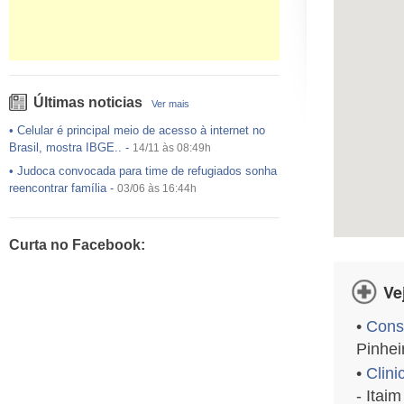
Últimas noticias
Ver mais
•
Celular é principal meio de acesso à internet no
Brasil, mostra IBGE..
-
14/11 às 08:49h
•
Judoca convocada para time de refugiados sonha
reencontrar família
-
03/06 às 16:44h
•
USP preenche pouco mais da metade das vagas
ofertadas no Sisu
-
03/06 às 16:43h
Curta no Facebook:
•
Exército egípcio diz que encontrou destroços de
avião da EgyptAir..
-
20/05 às 08:15h
Ve
•
Um em cada dois adultos com diabetes não está
diagnosticado, alerta ..
-
14/11 às 08:52h
•
Cons
Pinhei
•
Clin
- Itaim