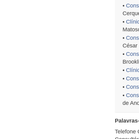
•
Consu
Cerque
•
Clíni
Matoso
•
Cons
César
•
Consu
Brookl
•
Clín
•
Cons
•
Cons
•
Consu
de And
Palavras
Telefone 