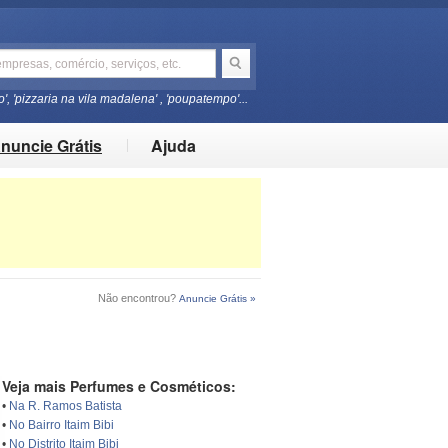
o', 'pizzaria na vila madalena' , 'poupatempo'...
nuncie Grátis
Ajuda
Não encontrou?
Anuncie Grátis »
Veja mais Perfumes e Cosméticos:
•
Na R. Ramos Batista
•
No Bairro Itaim Bibi
•
No Distrito Itaim Bibi