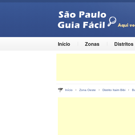
Início
Zonas
Distritos
›
›
›
Início
Zona Oeste
Distrito Itaim Bibi
Ba