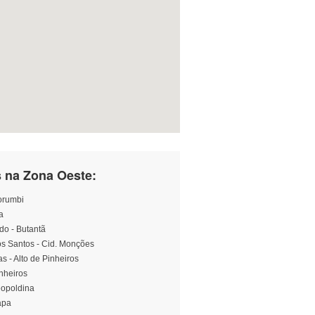
 na Zona Oeste:
Morumbi
a
do - Butantã
os Santos - Cid. Monções
s - Alto de Pinheiros
nheiros
Leopoldina
apa