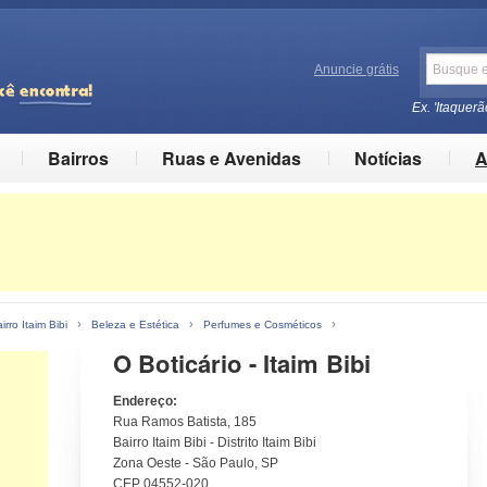
Anuncie grátis
Ex. 'Itaquerã
Bairros
Ruas e Avenidas
Notícias
A
›
›
›
irro Itaim Bibi
Beleza e Estética
Perfumes e Cosméticos
O Boticário - Itaim Bibi
Endereço:
Rua Ramos Batista, 185
Bairro Itaim Bibi - Distrito Itaim Bibi
Zona Oeste - São Paulo, SP
CEP 04552-020