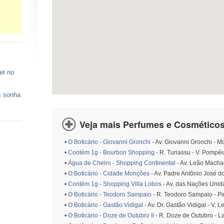
et no
s sonha
 vagas
Veja mais Perfumes e Cosméticos
ços de
•
O Boticário - Giovanni Gronchi
- Av. Giovanni Gronchi - 
•
Contém 1g - Bourbon Shopping
- R. Turiassu - V. Pompéi
o está
•
Água de Cheiro - Shopping Continental
- Av. Leão Macha
•
O Boticário - Cidade Monções
- Av. Padre Antônio José d
•
Contém 1g - Shopping Villa Lobos
- Av. das Nações Unida
•
O Boticário - Teodoro Sampaio
- R. Teodoro Sampaio - Pi
•
O Boticário - Gastão Vidigal
- Av. Dr. Gastão Vidigal - V. 
•
O Boticário - Doze de Outubro II
- R. Doze de Outubro - L