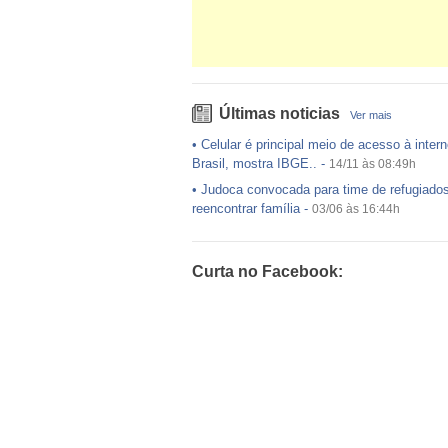
Últimas noticias
Ver mais
•
Celular é principal meio de acesso à intern
Brasil, mostra IBGE..
-
14/11 às 08:49h
•
Judoca convocada para time de refugiado
reencontrar família
-
03/06 às 16:44h
•
USP preenche pouco mais da metade das
ofertadas no Sisu
-
03/06 às 16:43h
Curta no Facebook:
•
Exército egípcio diz que encontrou destro
avião da EgyptAir..
-
20/05 às 08:15h
•
Um em cada dois adultos com diabetes nã
diagnosticado, alerta ..
-
14/11 às 08:52h