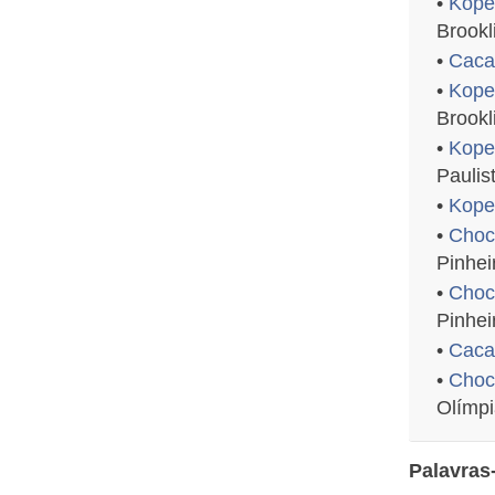
•
Kopen
Brookl
•
Caca
•
Kope
Brookl
•
Kope
Paulis
•
Kope
•
Choc
Pinhei
•
Choco
Pinhei
•
Caca
•
Choco
Olímp
Palavras