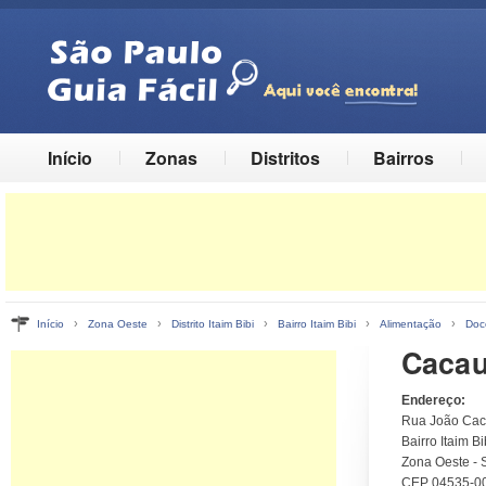
Início
Zonas
Distritos
Bairros
›
›
›
›
›
Início
Zona Oeste
Distrito Itaim Bibi
Bairro Itaim Bibi
Alimentação
Doc
Cacau
Endereço:
Rua João Cac
Bairro Itaim Bib
Zona Oeste - 
CEP 04535-0