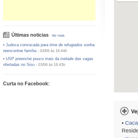
Últimas noticias
Ver mais
•
Judoca convocada para time de refugiados sonha
reencontrar família
-
03/06 às 16:44h
•
USP preenche pouco mais da metade das vagas
ofertadas no Sisu
-
03/06 às 16:43h
•
Exército egípcio diz que encontrou destroços de
avião da EgyptAir..
-
20/05 às 08:15h
Curta no Facebook:
•
Um em cada dois adultos com diabetes não está
diagnosticado, alerta ..
-
14/11 às 08:52h
•
Celular é principal meio de acesso à internet no
Brasil, mostra IBGE..
-
14/11 às 08:49h
Ve
•
Caca
Reside