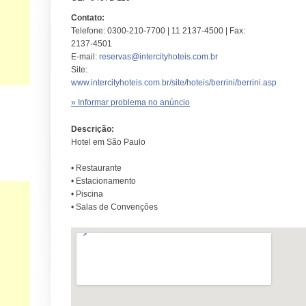
Contato:
Telefone: 0300-210-7700 | 11 2137-4500 | Fax:
2137-4501
E-mail:
reservas@intercityhoteis.com.br
Site:
www.intercityhoteis.com.br/site/hoteis/berrini/berrini.asp
» Informar problema no anúncio
Descrição:
Hotel em São Paulo
• Restaurante
• Estacionamento
• Piscina
• Salas de Convenções