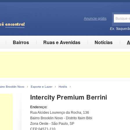
Anuncie grátis
Ex. 'Itaquerã
Bairros
Ruas e Avenidas
Notícias
A
›
›
›
irro Brooklin Novo
Esporte e Lazer
Hotéis
Intercity Premium Berrini
Endereço:
Rua Alcides Lourenço da Rocha, 136
Bairro Brooklin Novo - Distrito Itaim Bibi
Zona Oeste - São Paulo, SP
CEP 04571-110