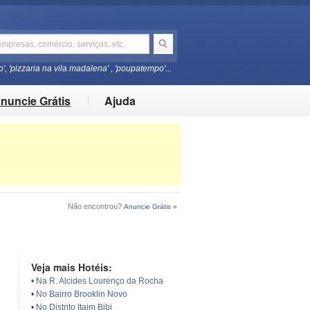
o', 'pizzaria na vila madalena' , 'poupatempo'...
nuncie Grátis
Ajuda
Não encontrou?
Anuncie Grátis »
Veja mais Hotéis:
•
Na R. Alcides Lourenço da Rocha
•
No Bairro Brooklin Novo
•
No Distrito Itaim Bibi