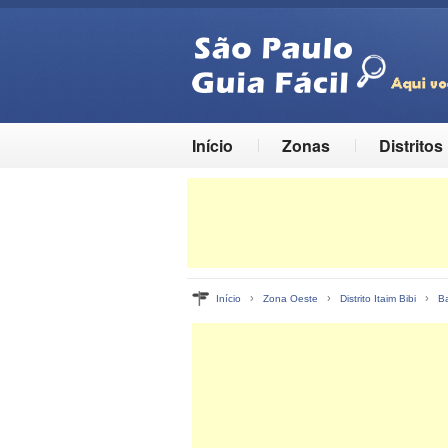
Início
Zonas
Distritos
›
›
›
Início
Zona Oeste
Distrito Itaim Bibi
Ba