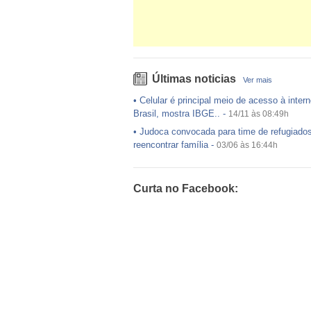
Últimas noticias
Ver mais
•
Celular é principal meio de acesso à intern
Brasil, mostra IBGE..
-
14/11 às 08:49h
•
Judoca convocada para time de refugiado
reencontrar família
-
03/06 às 16:44h
•
USP preenche pouco mais da metade das
ofertadas no Sisu
-
03/06 às 16:43h
Curta no Facebook:
•
Exército egípcio diz que encontrou destro
avião da EgyptAir..
-
20/05 às 08:15h
•
Um em cada dois adultos com diabetes nã
diagnosticado, alerta ..
-
14/11 às 08:52h