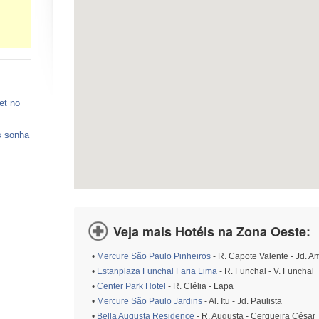
et no
s sonha
 vagas
ços de
Veja mais Hotéis na Zona Oeste:
o está
•
Mercure São Paulo Pinheiros
- R. Capote Valente - Jd. A
•
Estanplaza Funchal Faria Lima
- R. Funchal - V. Funchal
•
Center Park Hotel
- R. Clélia - Lapa
•
Mercure São Paulo Jardins
- Al. Itu - Jd. Paulista
•
Bella Augusta Residence
- R. Augusta - Cerqueira César