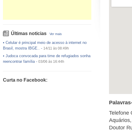
Últimas noticias
Ver mais
•
Celular é principal meio de acesso à internet no
Brasil, mostra IBGE..
-
14/11 às 08:49h
•
Judoca convocada para time de refugiados sonha
reencontrar família
-
03/06 às 16:44h
•
USP preenche pouco mais da metade das vagas
ofertadas no Sisu
-
03/06 às 16:43h
Curta no Facebook:
•
Exército egípcio diz que encontrou destroços de
avião da EgyptAir..
-
20/05 às 08:15h
•
Um em cada dois adultos com diabetes não está
diagnosticado, alerta ..
-
14/11 às 08:52h
Palavras
Telefone
Aquários,
Doutor Ru