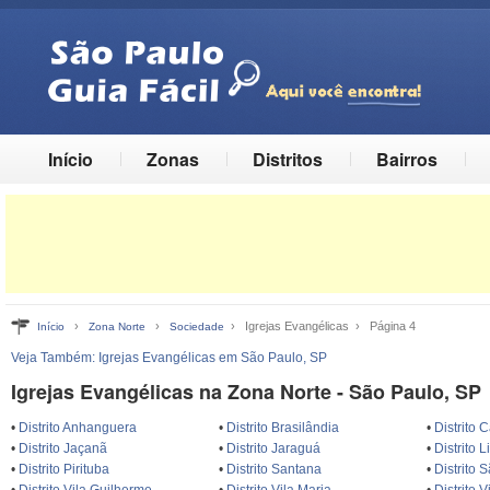
Início
Zonas
Distritos
Bairros
›
›
› Igrejas Evangélicas › Página 4
Início
Zona Norte
Sociedade
Veja Também:
Igrejas Evangélicas em São Paulo, SP
Igrejas Evangélicas na Zona Norte - São Paulo, SP
•
Distrito Anhanguera
•
Distrito Brasilândia
•
Distrito 
•
Distrito Jaçanã
•
Distrito Jaraguá
•
Distrito 
•
Distrito Pirituba
•
Distrito Santana
•
Distrito