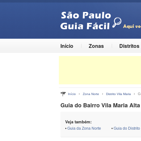
Início
Zonas
Distritos
›
›
› Guia
Início
Zona Norte
Distrito Vila Maria
Guia do Bairro Vila Maria Alta
Veja também:
•
Guia da Zona Norte
•
Guia do Distrito