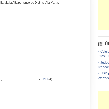
la Maria Alta pertence ao Distrito Vila Maria.
Úl
•
Celula
Brasil,
•
Judoc
reencon
•
USP p
ofertad
3)
•
EMEI
(4)
•
Exérc
avião d
•
Um em
diagnost