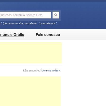
o', 'pizzaria na vila madalena' , 'poupatempo'...
nuncie Grátis
Fale conosco
Não encontrou?
Anuncie Grátis »