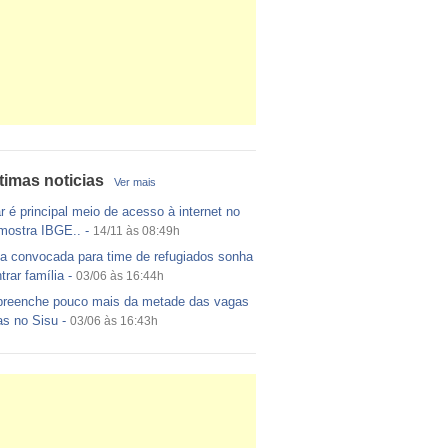
timas noticias
Ver mais
r é principal meio de acesso à internet no
 mostra IBGE..
-
14/11 às 08:49h
a convocada para time de refugiados sonha
trar família
-
03/06 às 16:44h
reenche pouco mais da metade das vagas
as no Sisu
-
03/06 às 16:43h
ito egípcio diz que encontrou destroços de
a EgyptAir..
-
20/05 às 08:15h
 cada dois adultos com diabetes não está
icado, alerta ..
-
14/11 às 08:52h