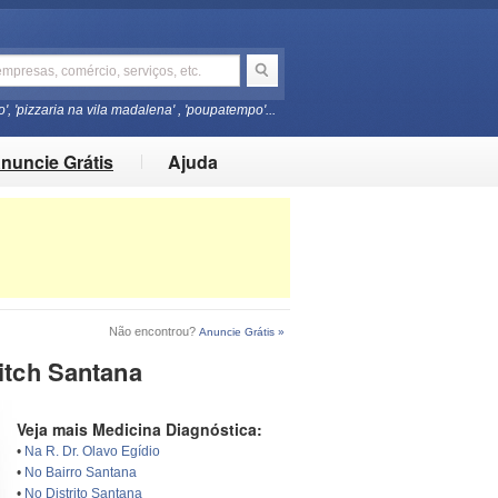
o', 'pizzaria na vila madalena' , 'poupatempo'...
nuncie Grátis
Ajuda
Não encontrou?
Anuncie Grátis »
itch Santana
Veja mais Medicina Diagnóstica:
•
Na R. Dr. Olavo Egídio
•
No Bairro Santana
•
No Distrito Santana