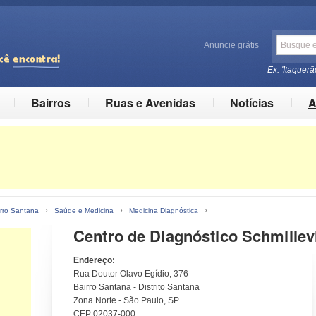
Anuncie grátis
Ex. 'Itaquerã
Bairros
Ruas e Avenidas
Notícias
A
›
›
›
rro Santana
Saúde e Medicina
Medicina Diagnóstica
Centro de Diagnóstico Schmillev
Endereço:
Rua Doutor Olavo Egídio, 376
Bairro Santana - Distrito Santana
Zona Norte - São Paulo, SP
CEP 02037-000