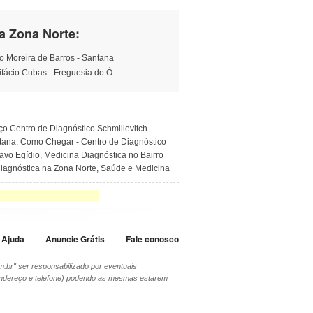
a Zona Norte:
o Moreira de Barros - Santana
ifácio Cubas - Freguesia do Ó
ço Centro de Diagnóstico Schmillevitch
ntana, Como Chegar - Centro de Diagnóstico
avo Egídio, Medicina Diagnóstica no Bairro
Diagnóstica na Zona Norte, Saúde e Medicina
Ajuda
Anuncie Grátis
Fale conosco
m.br" ser responsabilizado por eventuais
 endereço e telefone) podendo as mesmas estarem