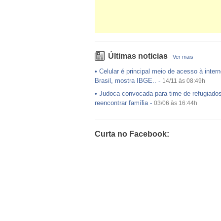
Últimas noticias
Ver mais
•
Celular é principal meio de acesso à intern
Brasil, mostra IBGE..
-
14/11 às 08:49h
•
Judoca convocada para time de refugiado
reencontrar família
-
03/06 às 16:44h
•
USP preenche pouco mais da metade das
ofertadas no Sisu
-
03/06 às 16:43h
Curta no Facebook:
•
Exército egípcio diz que encontrou destro
avião da EgyptAir..
-
20/05 às 08:15h
•
Um em cada dois adultos com diabetes nã
diagnosticado, alerta ..
-
14/11 às 08:52h