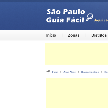
Início
Zonas
Distritos
›
›
›
Início
Zona Norte
Distrito Santana
Bai