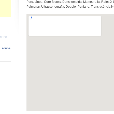
Percutânea, Core Biopsy, Densitometria, Mamografia, Raios X
Pulmonar, Ultrassonografia, Doppler Peniano, Translucência N
et no
s sonha
 vagas
ços de
o está