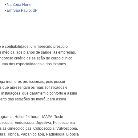
•
Na Zona Norte
•
Em São Paulo, SP
 e confiabilidade, um merecido prestígio
e médica, aos planos de saúde, às empresas,
igoroso critério de seleção do corpo clínico,
a uma das especialidades e dos exames
ga inúmeros profissionais, pois possui
s que apresentam os mais sofisticados e
nstalações, que garantem o conforto e assim
erto das estações do metrô, para assim
ograma, Holter 24 horas, MAPA, Teste
noscopia, Endoscopia Digestiva, Polipectomia
sias Ginecológicas, Colposcopia, Vulvoscopia,
tura Híbrida, Papanicolaou, Radiologia, Biópsia