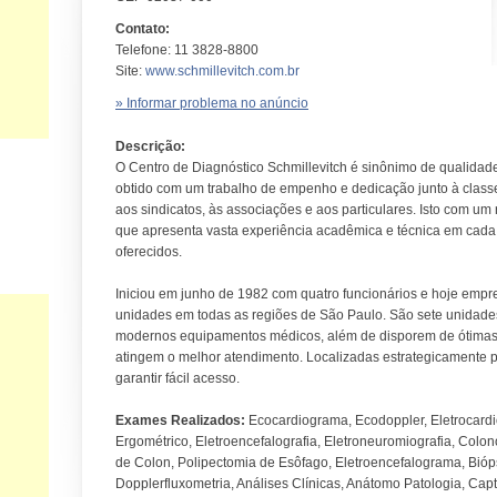
Contato:
Telefone: 11 3828-8800
Site:
www.schmillevitch.com.br
» Informar problema no anúncio
Descrição:
O Centro de Diagnóstico Schmillevitch é sinônimo de qualidade
obtido com um trabalho de empenho e dedicação junto à class
aos sindicatos, às associações e aos particulares. Isto com um r
que apresenta vasta experiência acadêmica e técnica em cad
oferecidos.
Iniciou em junho de 1982 com quatro funcionários e hoje empre
unidades em todas as regiões de São Paulo. São sete unidade
modernos equipamentos médicos, além de disporem de ótimas i
atingem o melhor atendimento. Localizadas estrategicamente p
garantir fácil acesso.
Exames Realizados:
Ecocardiograma, Ecodoppler, Eletrocardi
Ergométrico, Eletroencefalografia, Eletroneuromiografia, Colo
de Colon, Polipectomia de Esôfago, Eletroencefalograma, Bióp
Dopplerfluxometria, Análises Clínicas, Anátomo Patologia, Cap