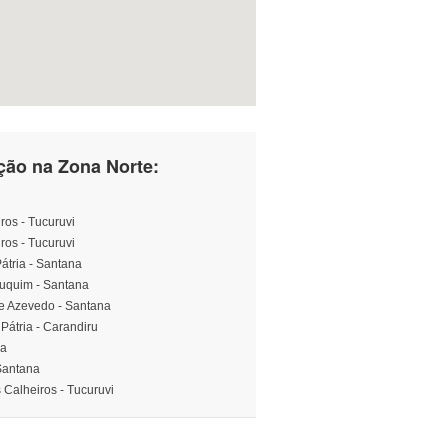
ção na Zona Norte:
ros - Tucuruvi
ros - Tucuruvi
Pátria - Santana
Zuquim - Santana
de Azevedo - Santana
 Pátria - Carandiru
na
 Santana
Calheiros - Tucuruvi