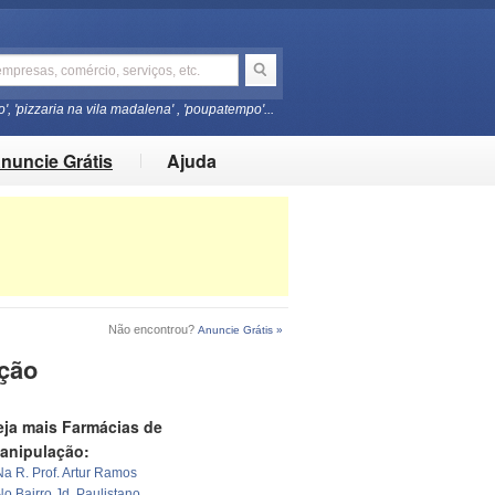
o', 'pizzaria na vila madalena' , 'poupatempo'...
nuncie Grátis
Ajuda
Não encontrou?
Anuncie Grátis »
ação
eja mais Farmácias de
anipulação:
Na R. Prof. Artur Ramos
No Bairro Jd. Paulistano