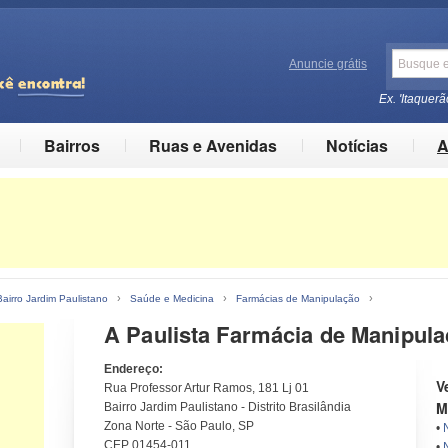
Anuncie grátis
Ex. 'Itaquerã
Bairros
Ruas e Avenidas
Notícias
A
›
›
›
Bairro Jardim Paulistano
Saúde e Medicina
Farmácias de Manipulação
A Paulista Farmácia de Manipul
Endereço:
V
Rua Professor Artur Ramos, 181 Lj 01
M
Bairro Jardim Paulistano - Distrito Brasilândia
Zona Norte - São Paulo, SP
•
CEP 01454-011
•