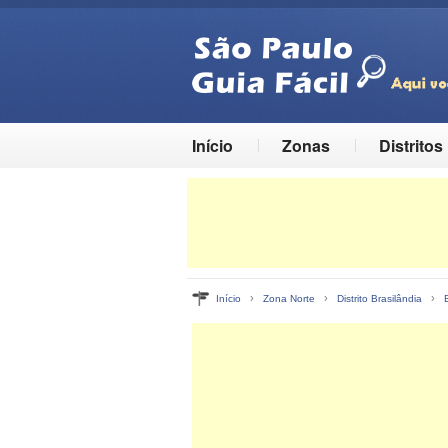
Início
Zonas
Distritos
›
›
›
Início
Zona Norte
Distrito Brasilândia