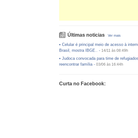
Últimas noticias
Ver mais
•
Celular é principal meio de acesso à intern
Brasil, mostra IBGE..
-
14/11 às 08:49h
•
Judoca convocada para time de refugiado
reencontrar família
-
03/06 às 16:44h
•
USP preenche pouco mais da metade das
ofertadas no Sisu
-
03/06 às 16:43h
Curta no Facebook:
•
Exército egípcio diz que encontrou destro
avião da EgyptAir..
-
20/05 às 08:15h
•
Um em cada dois adultos com diabetes nã
diagnosticado, alerta ..
-
14/11 às 08:52h