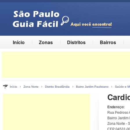
Início
Zonas
Distritos
Bairros
›
›
›
›
Início
Zona Norte
Distrito Brasilândia
Bairro Jardim Paulistano
Saúde e M
Cardi
Endereço:
Rua Pedroso A
Bairro Jardim 
Zona Norte - 
CEP 04531-0