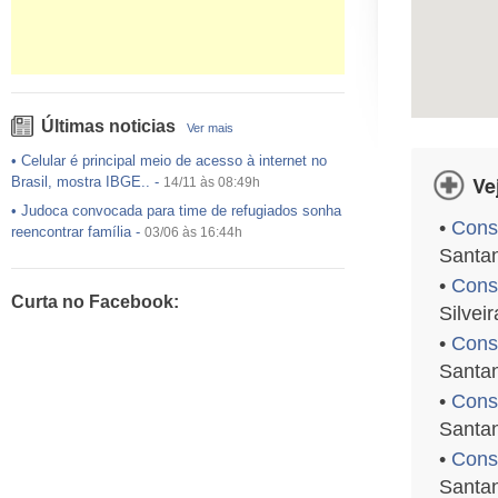
Últimas noticias
Ver mais
•
Celular é principal meio de acesso à internet no
Ve
Brasil, mostra IBGE..
-
14/11 às 08:49h
•
Judoca convocada para time de refugiados sonha
•
Consu
reencontrar família
-
03/06 às 16:44h
Santa
•
USP preenche pouco mais da metade das vagas
ofertadas no Sisu
-
03/06 às 16:43h
•
Consu
Curta no Facebook:
•
Exército egípcio diz que encontrou destroços de
Silveir
avião da EgyptAir..
-
20/05 às 08:15h
•
Cons
•
Um em cada dois adultos com diabetes não está
Santa
diagnosticado, alerta ..
-
14/11 às 08:52h
•
Consu
Santa
•
Consu
Santa