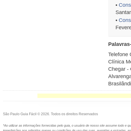
•
Consu
Santa
•
Consu
Fevere
Palavras
Telefone 
Clínica M
Chegar - 
Alvarenga
Brasilând
São Paulo Guia Fácil © 2026. Todos os direitos Reservados
*Ao utilizar as informações fornecidas pelo guia, o usuário de nosso site assume todo e 
imperfeições nos referidos mapas ou condições de uso das ruas, avenidas e estradas,