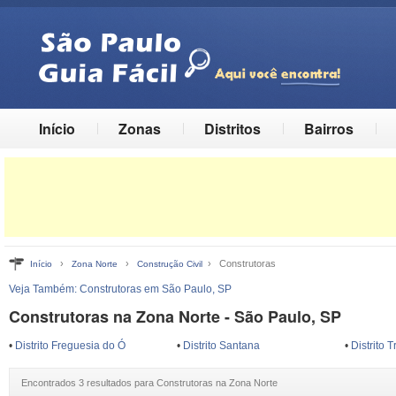
Início
Zonas
Distritos
Bairros
›
›
› Construtoras
Início
Zona Norte
Construção Civil
Veja Também:
Construtoras em São Paulo, SP
Construtoras na Zona Norte - São Paulo, SP
•
Distrito Freguesia do Ó
•
Distrito Santana
•
Distrito
Encontrados 3 resultados para Construtoras na Zona Norte