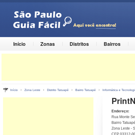
Início
Zonas
Distritos
Bairros
›
›
›
›
Início
Zona Leste
Distrito Tatuapé
Bairro Tatuapé
Informática e Tecnolog
PrintN
Endereço:
Rua Monte Ser
Bairro Tatuapé
Zona Leste - 
CEP 03312-0