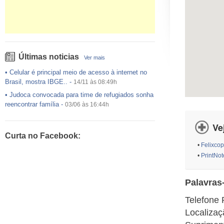
Últimas noticias
Ver mais
•
Celular é principal meio de acesso à internet no
Brasil, mostra IBGE..
-
14/11 às 08:49h
•
Judoca convocada para time de refugiados sonha
reencontrar família
-
03/06 às 16:44h
•
USP preenche pouco mais da metade das vagas
Ve
ofertadas no Sisu
-
03/06 às 16:43h
Curta no Facebook:
•
Exército egípcio diz que encontrou destroços de
•
Felixcop
avião da EgyptAir..
-
20/05 às 08:15h
•
PrintNot
•
Um em cada dois adultos com diabetes não está
diagnosticado, alerta ..
-
14/11 às 08:52h
Palavras
Telefone 
Localizaç