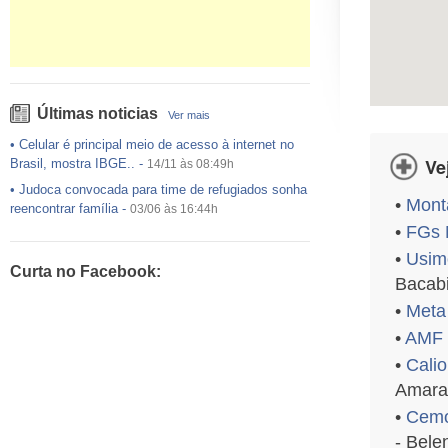
Últimas noticias
Ver mais
•
Celular é principal meio de acesso à internet no
Ve
Brasil, mostra IBGE..
-
14/11 às 08:49h
•
Judoca convocada para time de refugiados sonha
•
Mont
reencontrar família
-
03/06 às 16:44h
•
FGs 
•
USP preenche pouco mais da metade das vagas
ofertadas no Sisu
-
03/06 às 16:43h
•
Usim
Curta no Facebook:
•
Exército egípcio diz que encontrou destroços de
Bacabi
avião da EgyptAir..
-
20/05 às 08:15h
•
Meta
•
Um em cada dois adultos com diabetes não está
•
AMF 
diagnosticado, alerta ..
-
14/11 às 08:52h
•
Calio
Amaral
•
Cemo
- Bele