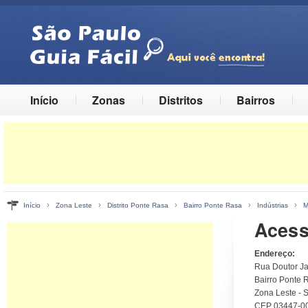
Início
Zonas
Distritos
Bairros
›
›
›
›
›
Início
Zona Leste
Distrito Ponte Rasa
Bairro Ponte Rasa
Indústrias
M
Acess
Endereço:
Rua Doutor Ja
Bairro Ponte R
Zona Leste - 
CEP 03447-0