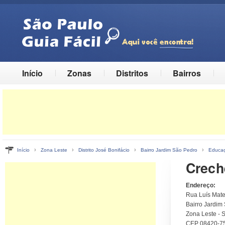
Início
Zonas
Distritos
Bairros
›
›
›
›
Início
Zona Leste
Distrito José Bonifácio
Bairro Jardim São Pedro
Educaç
Crech
Endereço:
Rua Luís Mate
Bairro Jardim 
Zona Leste - 
CEP 08420-7