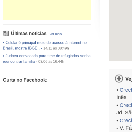
Últimas noticias
Ver mais
•
Celular é principal meio de acesso à internet no
Brasil, mostra IBGE..
-
14/11 às 08:49h
•
Judoca convocada para time de refugiados sonha
reencontrar família
-
03/06 às 16:44h
•
USP preenche pouco mais da metade das vagas
ofertadas no Sisu
-
03/06 às 16:43h
Ve
Curta no Facebook:
•
Exército egípcio diz que encontrou destroços de
avião da EgyptAir..
-
20/05 às 08:15h
•
Crech
•
Um em cada dois adultos com diabetes não está
Inês
diagnosticado, alerta ..
-
14/11 às 08:52h
•
Crec
Jd. Sã
•
Crec
- V. F