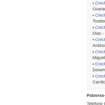
•
Crec
Guara
•
Crec
Tirade
•
Crec
Dias -
•
Crec
Ardósi
•
Crec
Miguel
•
Crec
Desemb
•
Crech
Carrã
Palavras
Telefone 