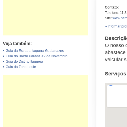
Contato:
Telefone: 11 
Site:
www.petr
» Informar pr
Descriçã
Veja também:
O nosso c
•
Guia da Estrada Itaquera Guaianazes
abastece 
•
Guia do Bairro Parada XV de Novembro
veicular 
•
Guia do Distrito Itaquera
•
Guia da Zona Leste
Serviços