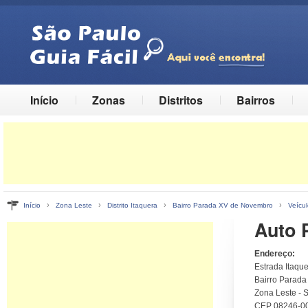
Início
Zonas
Distritos
Bairros
›
›
›
›
Início
Zona Leste
Distrito Itaquera
Bairro Parada XV de Novembro
Veícul
Auto 
Endereço:
Estrada Itaqu
Bairro Parada
Zona Leste - 
CEP 08246-0