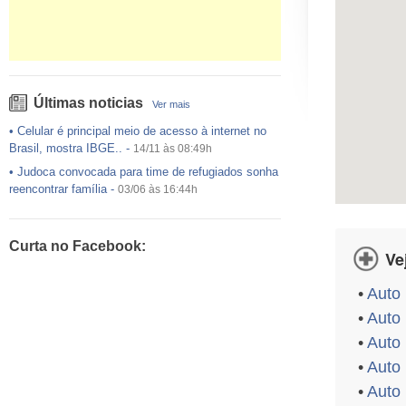
Últimas noticias
Ver mais
•
Celular é principal meio de acesso à internet no
Brasil, mostra IBGE..
-
14/11 às 08:49h
•
Judoca convocada para time de refugiados sonha
reencontrar família
-
03/06 às 16:44h
•
USP preenche pouco mais da metade das vagas
ofertadas no Sisu
-
03/06 às 16:43h
Curta no Facebook:
•
Exército egípcio diz que encontrou destroços de
Ve
avião da EgyptAir..
-
20/05 às 08:15h
•
Auto
•
Um em cada dois adultos com diabetes não está
diagnosticado, alerta ..
-
14/11 às 08:52h
•
Auto 
•
Auto 
•
Auto
•
Auto 