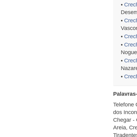
•
Crec
Desemb
•
Crec
Vascon
•
Crech
•
Crech
Noguei
•
Crec
Nazar
•
Crech
Palavras
Telefone 
dos Incon
Chegar - 
Areia, Cr
Tiradente