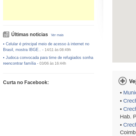
Últimas noticias
Ver mais
•
Celular é principal meio de acesso à internet no
Brasil, mostra IBGE..
-
14/11 às 08:49h
•
Judoca convocada para time de refugiados sonha
reencontrar família
-
03/06 às 16:44h
•
USP preenche pouco mais da metade das vagas
ofertadas no Sisu
-
03/06 às 16:43h
Ve
Curta no Facebook:
•
Exército egípcio diz que encontrou destroços de
avião da EgyptAir..
-
20/05 às 08:15h
•
Muni
•
Um em cada dois adultos com diabetes não está
•
Crec
diagnosticado, alerta ..
-
14/11 às 08:52h
•
Crec
Hab. 
•
Crec
Coimb