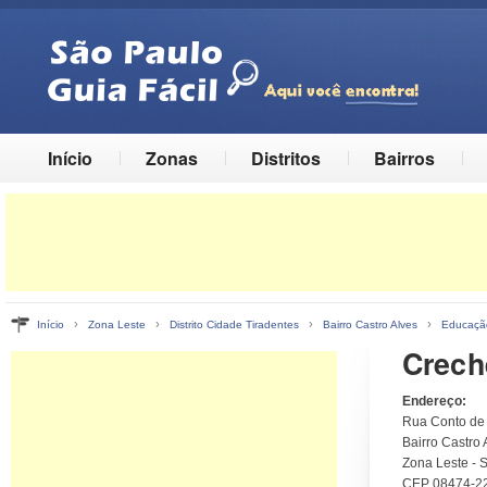
Início
Zonas
Distritos
Bairros
›
›
›
›
Início
Zona Leste
Distrito Cidade Tiradentes
Bairro Castro Alves
Educação
Crech
Endereço:
Rua Conto de 
Bairro Castro 
Zona Leste - 
CEP 08474-2