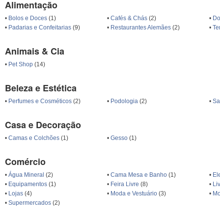
Alimentação
•
Bolos e Doces
(1)
•
Cafés & Chás
(2)
•
Do
•
Padarias e Confeitarias
(9)
•
Restaurantes Alemães
(2)
•
Te
Animais & Cia
•
Pet Shop
(14)
Beleza e Estética
•
Perfumes e Cosméticos
(2)
•
Podologia
(2)
•
Sa
Casa e Decoração
•
Camas e Colchões
(1)
•
Gesso
(1)
Comércio
•
Água Mineral
(2)
•
Cama Mesa e Banho
(1)
•
El
•
Equipamentos
(1)
•
Feira Livre
(8)
•
Li
•
Lojas
(4)
•
Moda e Vestuário
(3)
•
Mo
•
Supermercados
(2)