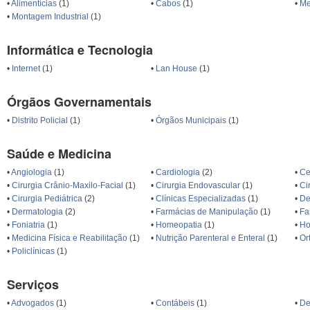
•
Alimentícias
(1)
•
Cabos
(1)
•
Me
•
Montagem Industrial
(1)
Informática e Tecnologia
•
Internet
(1)
•
Lan House
(1)
Órgãos Governamentais
•
Distrito Policial
(1)
•
Órgãos Municipais
(1)
Saúde e Medicina
•
Angiologia
(1)
•
Cardiologia
(2)
•
Ce
•
Cirurgia Crânio-Maxilo-Facial
(1)
•
Cirurgia Endovascular
(1)
•
Ci
•
Cirurgia Pediátrica
(2)
•
Clínicas Especializadas
(1)
•
De
•
Dermatologia
(2)
•
Farmácias de Manipulação
(1)
•
Fa
•
Foniatria
(1)
•
Homeopatia
(1)
•
Ho
•
Medicina Física e Reabilitação
(1)
•
Nutrição Parenteral e Enteral
(1)
•
Or
•
Policlínicas
(1)
Serviços
•
Advogados
(1)
•
Contábeis
(1)
•
De