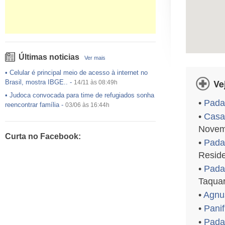
Últimas noticias
Ver mais
•
Celular é principal meio de acesso à internet no
Ve
Brasil, mostra IBGE..
-
14/11 às 08:49h
•
Judoca convocada para time de refugiados sonha
•
Pada
reencontrar família
-
03/06 às 16:44h
•
Casa
•
USP preenche pouco mais da metade das vagas
ofertadas no Sisu
-
03/06 às 16:43h
Novem
Curta no Facebook:
•
Exército egípcio diz que encontrou destroços de
•
Pada
avião da EgyptAir..
-
20/05 às 08:15h
Reside
•
Um em cada dois adultos com diabetes não está
•
Pada
diagnosticado, alerta ..
-
14/11 às 08:52h
Taquar
•
Agnu
•
Panif
•
Pada