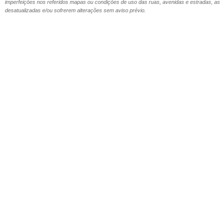
imperfeições nos referidos mapas ou condições de uso das ruas, avenidas e estradas,
desatualizadas e/ou sofrerem alterações sem aviso prévio.