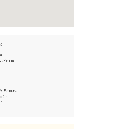
:
ia
Jd. Penha
 V. Formosa
arrão
pé