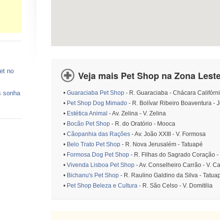
et no
Veja mais Pet Shop na Zona Leste
s sonha
•
Guaraciaba Pet Shop
- R. Guaraciaba - Chácara Califórn
•
Pet Shop Dog Mimado
- R. Bolívar Ribeiro Boaventura - 
•
Estética Animal
- Av. Zelina - V. Zelina
 vagas
•
Bocão Pet Shop
- R. do Oratório - Mooca
•
Cãopanhia das Rações
- Av. João XXIII - V. Formosa
ços de
•
Belo Trato Pet Shop
- R. Nova Jerusalém - Tatuapé
•
Formosa Dog Pet Shop
- R. Filhas do Sagrado Coração -
o está
•
Vivenda Lisboa Pet Shop
- Av. Conselheiro Carrão - V. C
•
Bichanu's Pet Shop
- R. Raulino Galdino da Silva - Tatua
•
Pet Shop Beleza e Cultura
- R. São Celso - V. Domitilia