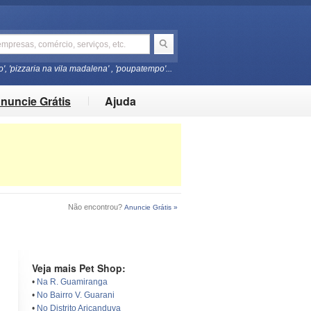
o', 'pizzaria na vila madalena' , 'poupatempo'...
nuncie Grátis
Ajuda
Não encontrou?
Anuncie Grátis »
Veja mais Pet Shop:
•
Na R. Guamiranga
•
No Bairro V. Guarani
•
No Distrito Aricanduva