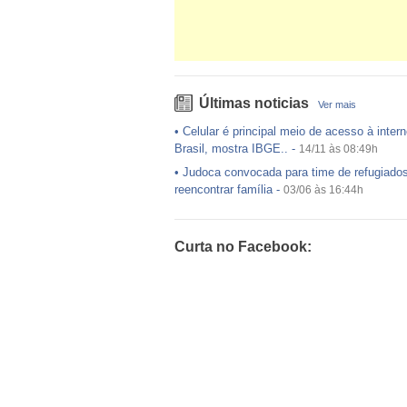
Últimas noticias
Ver mais
•
Celular é principal meio de acesso à intern
Brasil, mostra IBGE..
-
14/11 às 08:49h
•
Judoca convocada para time de refugiado
reencontrar família
-
03/06 às 16:44h
•
USP preenche pouco mais da metade das
ofertadas no Sisu
-
03/06 às 16:43h
Curta no Facebook:
•
Exército egípcio diz que encontrou destro
avião da EgyptAir..
-
20/05 às 08:15h
•
Um em cada dois adultos com diabetes nã
diagnosticado, alerta ..
-
14/11 às 08:52h