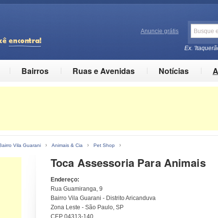
Anuncie grátis
Ex. 'Itaquerã
Bairros
Ruas e Avenidas
Notícias
A
›
›
›
Bairro Vila Guarani
Animais & Cia
Pet Shop
Toca Assessoria Para Animais
Endereço:
Rua Guamiranga, 9
Bairro Vila Guarani - Distrito Aricanduva
Zona Leste - São Paulo, SP
CEP 04313-140