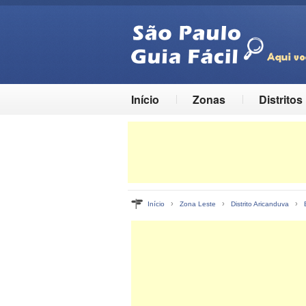
Início
Zonas
Distritos
›
›
›
Início
Zona Leste
Distrito Aricanduva